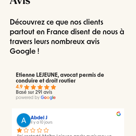
Avis
Découvrez ce que nos clients
partout en France disent de nous à
travers leurs nombreux avis
Google !
Etienne LEJEUNE, avocat permis de
conduire et droit routier
4.9
Basé sur 291 avis
powered by
G
o
o
g
l
e
Abdel J
il y a 10 jours