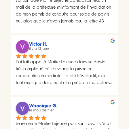
J’ai contacté Maître Lejeune après avoir reçu un 
mail de la préfecture m’informant de l’invalidation 
de mon permis de conduire pour solde de points 
nul, alors que je n’avais jamais reçu la lettre 48 
SI.La préfecture m’a ensuite transmis le suivi du 
courrier concerné. Celui-ci faisait apparaître deux 
distributions à deux dates différentes, ce qui me 
Victor H.
semblait présenter une anomalie nécessitant une 
il y a 13 jours
analyse juridique.Après avoir consulté les 
J'ai fait appel à Maître Lejeune dans un dossier 
nombreux avis positifs concernant Maître Lejeune, 
très compliqué où je risquais la prison en 
je lui ai envoyé par courriel l’intégralité de mon 
comparution immédiate.Il a été très réactif, m'a 
dossier. Je lui ai également demandé, à plusieurs 
tout expliqué clairement et a préparé ma défense 
reprises, de m’indiquer clairement le montant de 
en vraiment très peu de temps. Le résultat a 
ses honoraires afin de savoir si une éventuelle 
largement dépassé ce que j'espérais.Un avocat 
procédure correspondait à mon budget.Il m’a 
sérieux, humain et très investi. Merci encore pour 
proposé un rendez-vous de 30 minutes facturé 
Véronique G.
tout, je le recommande sans hésiter.
le mois dernier
200 euros. Pourtant, il disposait déjà de toutes les 
pièces de mon dossier et semblait considérer que 
Je remercie Maître Lejeune pour son travail. C'était 
les chances de succès d’un recours étaient très 