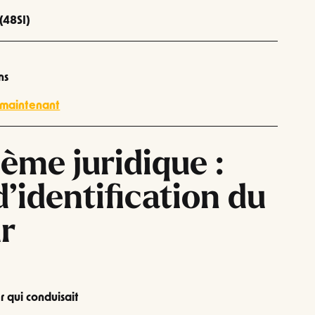
(48SI)
ns
 maintenant
lème juridique :
d’identification du
r
r qui conduisait