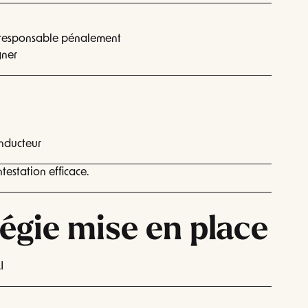
 responsable pénalement
gner
onducteur
testation efficace.
tégie mise en place
I