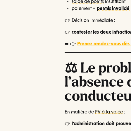
solde de points
insuffisant
paiement =
permis invalidé
👉 Décision immédiate :
👉
contester les deux infractio
➡️ 👉
Prenez rendez-vous dès
⚖️ Le prob
l’absence 
conducteu
En matière de
PV à la volée
:
👉
l’administration doit prouve