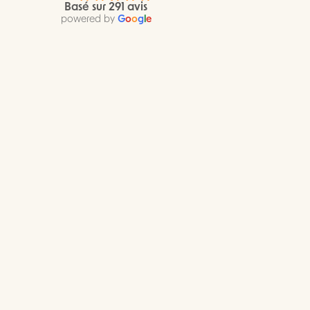
Basé sur 291 avis
powered by
G
o
o
g
l
e