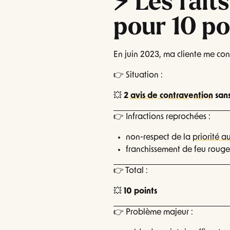
⚡ Les faits
pour 10 po
En juin 2023, ma cliente me co
👉 Situation :
💥
2
avis de contravention
sans
👉 Infractions reprochées :
non-respect de la
priorité a
franchissement de feu rouge
👉 Total :
💥
10 points
👉 Problème majeur :