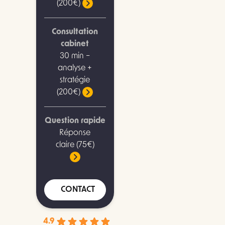
(200€)
Consultation
cabinet
30 min –
analyse +
stratégie
(200€)
Question rapide
Réponse
claire (75€)
CONTACT
4.9