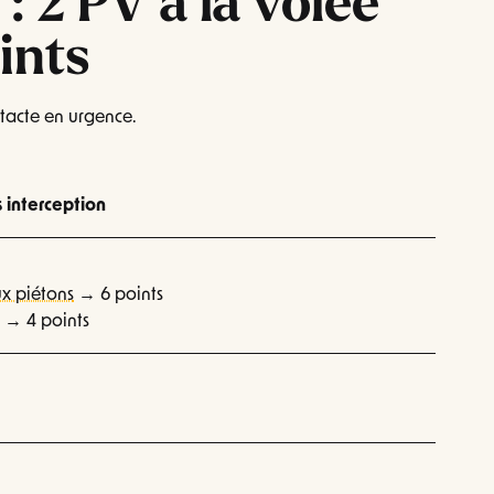
 : 2 PV à la volée
ints
ntacte en urgence.
 interception
ux piétons
→ 6 points
 → 4 points