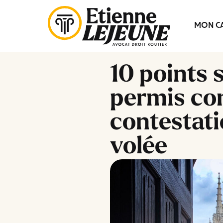
Fermer
MON CA
le
Menu
10 points 
permis co
contestati
volée