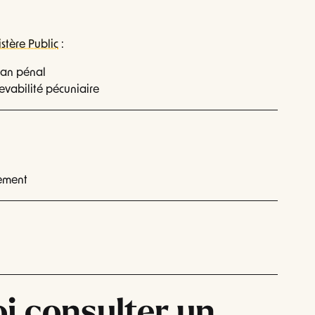
stère Public
:
plan pénal
vabilité pécuniaire
ement
i consulter un