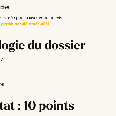
aptée
n menée peut sauver votre permis.
s permis annulé après 48SI
ogie du dossier
PV
OMP
tat : 10 points