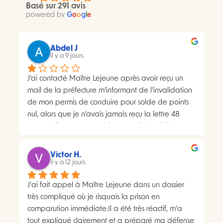
Basé sur 291 avis
powered by
G
o
o
g
l
e
Abdel J
il y a 9 jours
J’ai contacté Maître Lejeune après avoir reçu un 
mail de la préfecture m’informant de l’invalidation 
de mon permis de conduire pour solde de points 
nul, alors que je n’avais jamais reçu la lettre 48 
SI.La préfecture m’a ensuite transmis le suivi du 
courrier concerné. Celui-ci faisait apparaître deux 
distributions à deux dates différentes, ce qui me 
Victor H.
semblait présenter une anomalie nécessitant une 
il y a 12 jours
analyse juridique.Après avoir consulté les 
J'ai fait appel à Maître Lejeune dans un dossier 
nombreux avis positifs concernant Maître Lejeune, 
très compliqué où je risquais la prison en 
je lui ai envoyé par courriel l’intégralité de mon 
comparution immédiate.Il a été très réactif, m'a 
dossier. Je lui ai également demandé, à plusieurs 
tout expliqué clairement et a préparé ma défense 
reprises, de m’indiquer clairement le montant de 