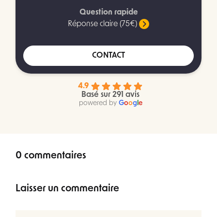
Question rapide
Réponse claire (75€)
CONTACT
4.9
Basé sur 291 avis
powered by
G
o
o
g
l
e
0 commentaires
Laisser un commentaire