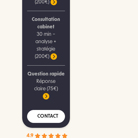
(200€)
Consultation
cabinet
30 min –
analyse +
stratégie
(200€)
Question rapide
Réponse
claire (75€)
CONTACT
4.9