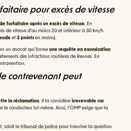
itaire pour excès de vitesse
e forfaitaire
après un
excès de vitesse
. En
xcès de vitesse d’au moins 20 et inférieur à 30 km/h
ende
et
2 points
en moins).
lors un avocat qui forme
une
requête en exonération
aitements des infractions routières de Rennes. En
ontravention.
 le contrevenant peut
ette la
réclamation
. Il la considère
irrecevable car
r le conducteur lui-même. Ainsi, l’OMP exige que la
, saisit le
tribunal de police
pour trancher la question.