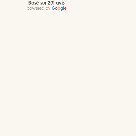
Basé sur 291 avis
powered by
G
o
o
g
l
e