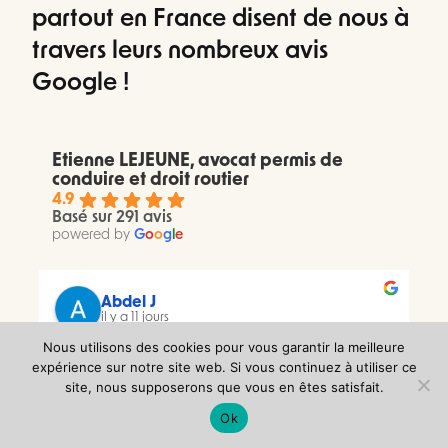
partout en France disent de nous à
travers leurs nombreux avis
Google !
Etienne LEJEUNE, avocat permis de
conduire et droit routier
4.9
Basé sur 291 avis
powered by
G
o
o
g
l
e
Abdel J
il y a 11 jours
Nous utilisons des cookies pour vous garantir la meilleure
J’ai contacté Maître Lejeune après avoir reçu un 
expérience sur notre site web. Si vous continuez à utiliser ce
site, nous supposerons que vous en êtes satisfait.
mail de la préfecture m’informant de l’invalidation 
de mon permis de conduire pour solde de points 
Ok
nul, alors que je n’avais jamais reçu la lettre 48 