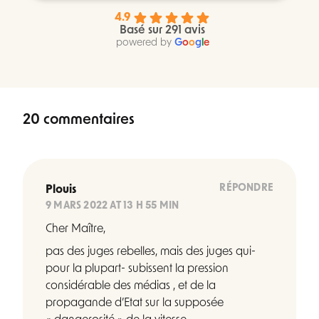
4.9
Basé sur 291 avis
powered by
G
o
o
g
l
e
20 commentaires
RÉPONDRE
Plouis
9 MARS 2022 AT 13 H 55 MIN
Cher Maître,
pas des juges rebelles, mais des juges qui-
pour la plupart- subissent la pression
considérable des médias , et de la
propagande d’Etat sur la supposée