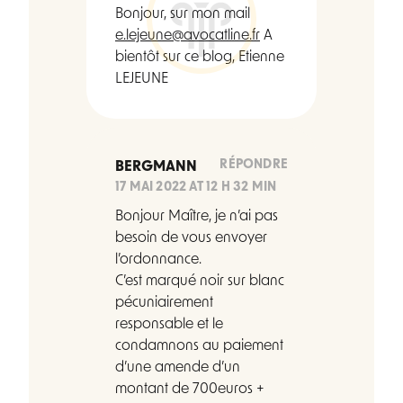
Bonjour, sur mon mail
e.lejeune@avocatline.fr
A
bientôt sur ce blog, Etienne
LEJEUNE
RÉPONDRE
BERGMANN
17 MAI 2022 AT 12 H 32 MIN
Bonjour Maître, je n’ai pas
besoin de vous envoyer
l’ordonnance.
C’est marqué noir sur blanc
pécuniairement
responsable et le
condamnons au paiement
d’une amende d’un
montant de 700euros +