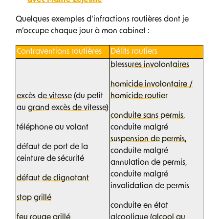
avec Maître Lejeune
Quelques exemples d’infractions routières dont je
m’occupe chaque jour à mon cabinet :
Contraventions routières
Délits routiers
blessures involontaires
homicide involontaire /
excès de vitesse
(du petit
homicide routier
au
grand excès de vitesse
)
conduite sans permis
,
téléphone au volant
conduite malgré
suspension de permis
,
défaut de port de la
conduite malgré
ceinture de sécurité
annulation de permis,
conduite malgré
défaut de clignotant
invalidation de permis
stop grillé
conduite en état
feu rouge grillé
alcoolique (
alcool au