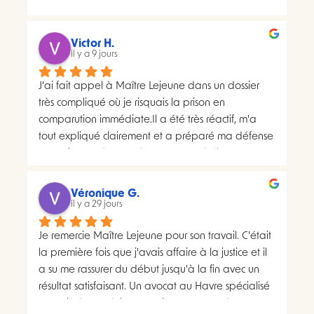
SI.La préfecture m’a ensuite transmis le suivi du 
courrier concerné. Celui-ci faisait apparaître deux 
distributions à deux dates différentes, ce qui me 
Victor H.
semblait présenter une anomalie nécessitant une 
il y a 9 jours
analyse juridique.Après avoir consulté les 
J'ai fait appel à Maître Lejeune dans un dossier 
nombreux avis positifs concernant Maître Lejeune, 
très compliqué où je risquais la prison en 
je lui ai envoyé par courriel l’intégralité de mon 
comparution immédiate.Il a été très réactif, m'a 
dossier. Je lui ai également demandé, à plusieurs 
tout expliqué clairement et a préparé ma défense 
reprises, de m’indiquer clairement le montant de 
en vraiment très peu de temps. Le résultat a 
ses honoraires afin de savoir si une éventuelle 
largement dépassé ce que j'espérais.Un avocat 
procédure correspondait à mon budget.Il m’a 
sérieux, humain et très investi. Merci encore pour 
proposé un rendez-vous de 30 minutes facturé 
Véronique G.
tout, je le recommande sans hésiter.
il y a 29 jours
200 euros. Pourtant, il disposait déjà de toutes les 
pièces de mon dossier et semblait considérer que 
Je remercie Maître Lejeune pour son travail. C'était 
les chances de succès d’un recours étaient très 
la première fois que j'avais affaire à la justice et il 
faibles. Lorsque je lui ai demandé si le prix de 
a su me rassurer du début jusqu'à la fin avec un 
cette consultation serait ensuite déduit d’un 
résultat satisfaisant. Un avocat au Havre spécialisé 
éventuel forfait de recours, sa réponse est restée 
"permis de conduire"  que je recommande sans 
imprécise : « On verra ça ensemble en fonction de 