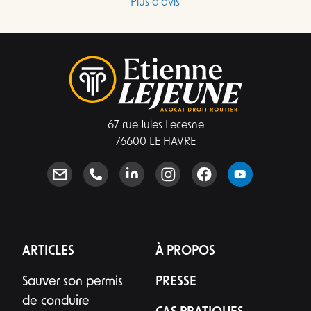
Plus d'avis
l’échange, qui a duré quinze minutes pour 
m'expliquer en boucle la même chose, il m’a 
expliqué que le ministère de l’Intérieur devait 
essentiellement démontrer que l’accusé de 
réception avait été signé à la date indiquée. Il 
m’a également indiqué avoir déjà perdu une 
affaire dans laquelle le facteur aurait lui-même 
67 rue Jules Lecesne
signé l’accusé de réception. J’ai donc compris qu’un 
76600 LE HAVRE
recours risquait fortement d’échouer, tout en 
entraînant immédiatement des frais 
supplémentaires. Il m'a également indiqué que 
pour tout recours le prix était d'au moins 
2500€.Mon insatisfaction porte principalement sur 
le manque de transparence tarifaire en amont. 
J’aurais souhaité connaître clairement, avant de 
ARTICLES
À PROPOS
payer une consultation, le coût global 
Sauver son permis
PRESSE
envisageable, les modalités de déduction 
éventuelle des 200 euros et l’intérêt réel 
de conduire