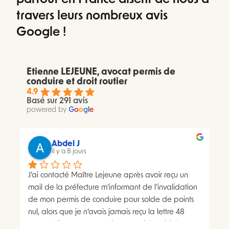
travers leurs nombreux avis
Google !
Etienne LEJEUNE, avocat permis de
conduire et droit routier
4.9
Basé sur 291 avis
powered by
G
o
o
g
l
e
Abdel J
il y a 8 jours
J’ai contacté Maître Lejeune après avoir reçu un 
mail de la préfecture m’informant de l’invalidation 
de mon permis de conduire pour solde de points 
nul, alors que je n’avais jamais reçu la lettre 48 
SI.La préfecture m’a ensuite transmis le suivi du 