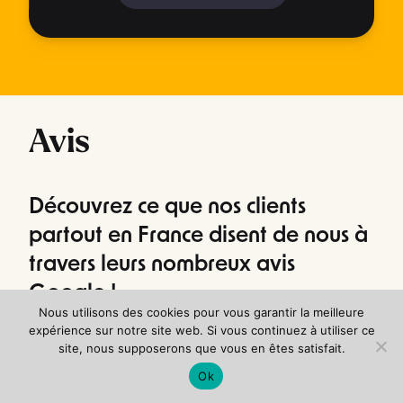
Avis
Découvrez ce que nos clients
partout en France disent de nous à
travers leurs nombreux avis
Google !
Nous utilisons des cookies pour vous garantir la meilleure
expérience sur notre site web. Si vous continuez à utiliser ce
site, nous supposerons que vous en êtes satisfait.
Etienne LEJEUNE, avocat permis de
Ok
conduire et droit routier
4.9