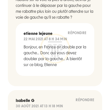
rabattu sur la voie la plus à droite, devrai-je
continuer à le dépasser par la gauche pour
me rabattre plus loin ou plutôt attendre sur la
voie de gauche qu’il se rabatte ?
RÉPONDRE
etienne lejeune
22 MAI 2021 AT 8 H 34 MIN
Bonjour, en France on double par la
gauche… Donc oui vous devez
doubler par la gauche… A bientôt
sur ce blog, Etienne
RÉPONDRE
Isabelle G
30 AOÛT 2021 AT 13 H 18 MIN