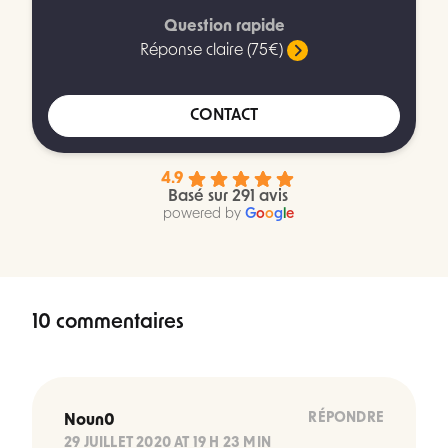
Question rapide
Réponse claire (75€)
CONTACT
4.9
Basé sur 291 avis
powered by
G
o
o
g
l
e
10 commentaires
RÉPONDRE
Noun0
29 JUILLET 2020 AT 19 H 23 MIN