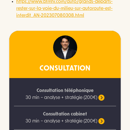
https://www.bfmtv.com/auto/grands-departs-
rester-sur-la-voie-du-milieu-sur-autoroute-est-
interdit_AN-202307080308.html
CONSULTATION
Consultation téléphonique
30 min – analyse + stratégie (200€)
Consultation cabinet
30 min – analyse + stratégie (200€)