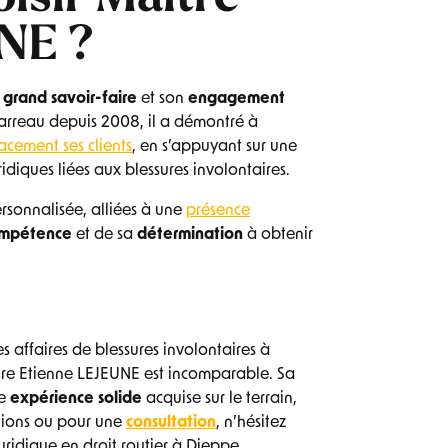
NE ?
n
grand savoir-faire
et son
engagement
 barreau depuis 2008, il a démontré à
acement ses clients
, en s’appuyant sur une
idiques liées aux blessures involontaires.
rsonnalisée, alliées à une
présence
mpétence
et de sa
détermination
à obtenir
s affaires de blessures involontaires à
ître Etienne LEJEUNE est incomparable. Sa
ne
expérience solide
acquise sur le terrain,
mations ou pour une
consultation
, n’hésitez
uridique en droit routier à Dieppe.