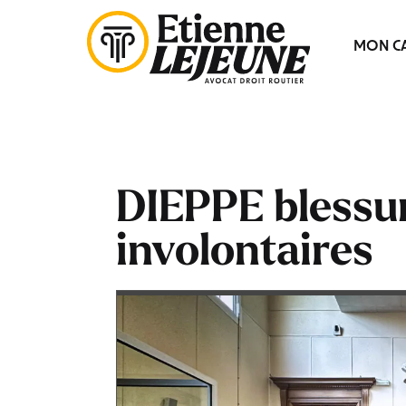
Fermer
MON CA
le
Menu
DIEPPE blessu
involontaires