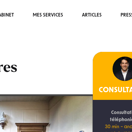
BINET
MES SERVICES
ARTICLES
PRES
res
CONSULT
Consultat
téléphon
30 min – ana