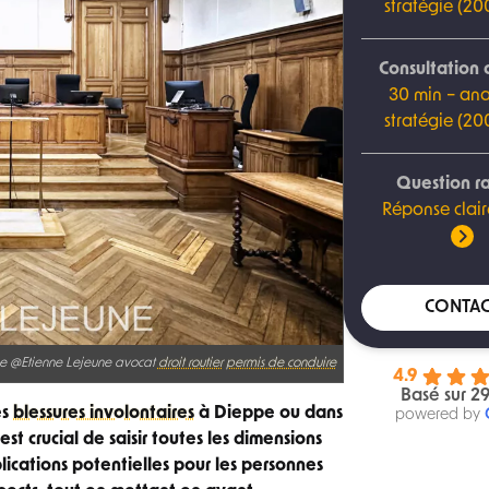
stratégie (2
Consultation 
30 min – ana
stratégie (2
Question r
Réponse clair
CONTAC
lle @Etienne Lejeune avocat
droit routier
permis de conduire
4.9
Basé sur 29
es
blessures involontaires
à Dieppe ou dans
powered by
 est crucial de saisir toutes les dimensions
lications potentielles pour les personnes