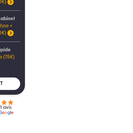
00€)
cabinet
lyse +
00€)
apide
e (75€)
T
1 avis
G
o
o
g
l
e