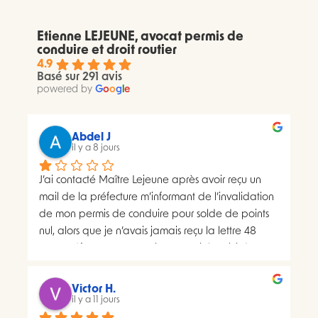
Etienne LEJEUNE, avocat permis de
conduire et droit routier
4.9
Basé sur 291 avis
powered by
G
o
o
g
l
e
Abdel J
il y a 8 jours
J’ai contacté Maître Lejeune après avoir reçu un 
mail de la préfecture m’informant de l’invalidation 
de mon permis de conduire pour solde de points 
nul, alors que je n’avais jamais reçu la lettre 48 
SI.La préfecture m’a ensuite transmis le suivi du 
courrier concerné. Celui-ci faisait apparaître deux 
distributions à deux dates différentes, ce qui me 
Victor H.
semblait présenter une anomalie nécessitant une 
il y a 11 jours
analyse juridique.Après avoir consulté les 