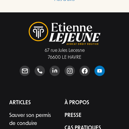
l’échange, qui a duré quinze minutes pour 
m'expliquer en boucle la même chose, il m’a 
expliqué que le ministère de l’Intérieur devait 
essentiellement démontrer que l’accusé de 
réception avait été signé à la date indiquée. Il 
m’a également indiqué avoir déjà perdu une 
affaire dans laquelle le facteur aurait lui-même 
67 rue Jules Lecesne
signé l’accusé de réception. J’ai donc compris qu’un 
76600 LE HAVRE
recours risquait fortement d’échouer, tout en 
entraînant immédiatement des frais 
supplémentaires. Il m'a également indiqué que 
pour tout recours le prix était d'au moins 
2500€.Mon insatisfaction porte principalement sur 
le manque de transparence tarifaire en amont. 
J’aurais souhaité connaître clairement, avant de 
ARTICLES
À PROPOS
payer une consultation, le coût global 
Sauver son permis
PRESSE
envisageable, les modalités de déduction 
éventuelle des 200 euros et l’intérêt réel 
de conduire
CAS PRATIQUES