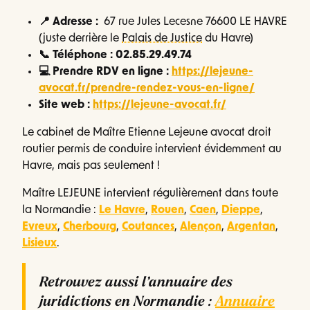
📍
Adresse :
67 rue Jules Lecesne 76600 LE HAVRE
(juste derrière le
Palais de Justice
du Havre)
📞 Téléphone : 02.85.29.49.74
💻 Prendre RDV en ligne :
https://lejeune-
avocat.fr/prendre-rendez-vous-en-ligne/
Site web :
https://lejeune-avocat.fr/
Le cabinet de Maître Etienne Lejeune avocat droit
routier permis de conduire intervient évidemment au
Havre, mais pas seulement !
Maître LEJEUNE intervient régulièrement dans toute
la Normandie :
Le Havre
,
Rouen
,
Caen
,
Dieppe
,
Evreux
,
Cherbourg
,
Coutances
,
Alençon
,
Argentan
,
Lisieux
.
Retrouvez aussi l’annuaire des
juridictions en Normandie :
Annuaire