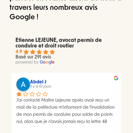
travers leurs nombreux avis
Google !
Etienne LEJEUNE, avocat permis de
conduire et droit routier
4.9
Basé sur 291 avis
powered by
G
o
o
g
l
e
Abdel J
il y a 10 jours
J’ai contacté Maître Lejeune après avoir reçu un 
mail de la préfecture m’informant de l’invalidation 
de mon permis de conduire pour solde de points 
nul, alors que je n’avais jamais reçu la lettre 48 
SI.La préfecture m’a ensuite transmis le suivi du 