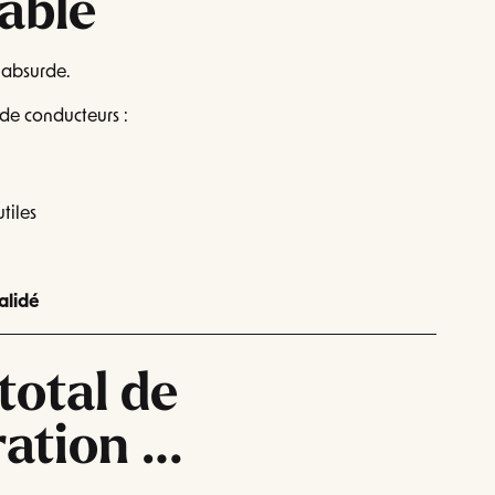
able
t absurde.
de conducteurs :
tiles
alidé
total de
ration …