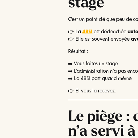
stage
C’est un point clé que peu de 
👉 La
48SI
est déclenchée
aut
👉 Elle est souvent envoyée
ava
Résultat :
➡️ Vous faites un stage
➡️ L’administration n’a pas enco
➡️ La 48SI part quand même
👉 Et vous la recevez.
Le piège : 
n’a servi à