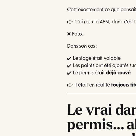
C’est exactement ce que pensait
👉 “J’ai reçu la 48SI, donc c’est 
❌ Faux.
Dans son cas :
✔️ Le stage était valable
✔️ Les points ont été ajoutés su
✔️ Le permis était
déjà sauvé
👉 Il était en réalité
toujours ti
Le vrai da
permis… al