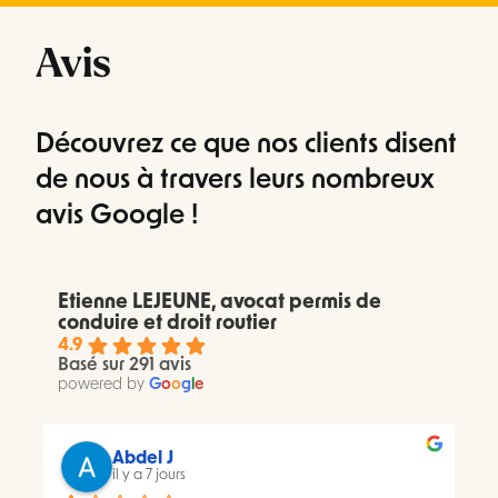
Avis
Découvrez ce que nos clients disent
de nous à travers leurs nombreux
avis Google !
Etienne LEJEUNE, avocat permis de
conduire et droit routier
4.9
Basé sur 291 avis
powered by
G
o
o
g
l
e
Abdel J
il y a 7 jours