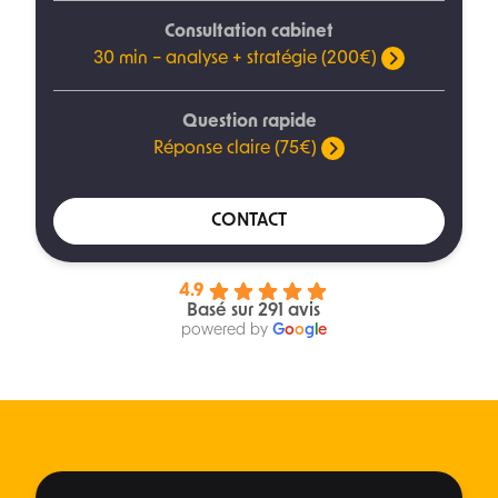
Consultation cabinet
30 min – analyse + stratégie (200€)
Question rapide
Réponse claire (75€)
CONTACT
4.9
Basé sur 291 avis
powered by
G
o
o
g
l
e