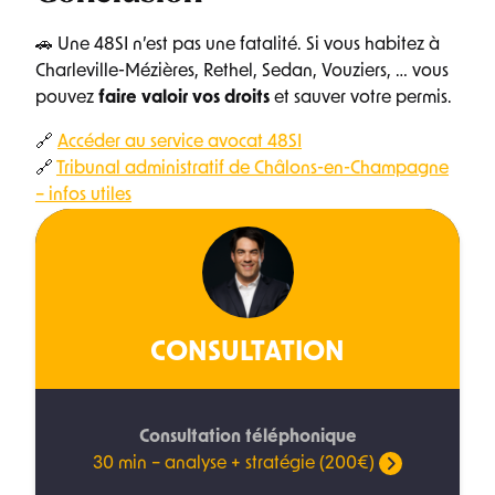
🚗 Une 48SI n’est pas une fatalité. Si vous habitez à
Charleville-Mézières, Rethel, Sedan, Vouziers, … vous
pouvez
faire valoir vos droits
et sauver votre permis.
🔗
Accéder au service avocat 48SI
🔗
Tribunal administratif de Châlons-en-Champagne
– infos utiles
CONSULTATION
Consultation téléphonique
30 min – analyse + stratégie (200€)