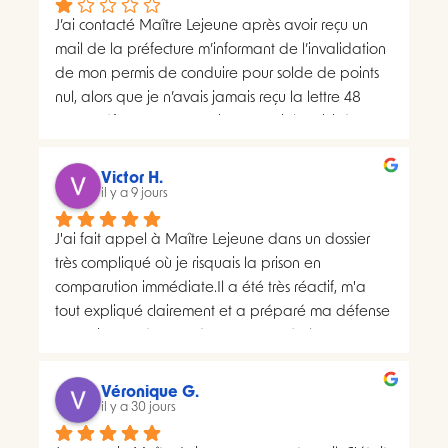
J’ai contacté Maître Lejeune après avoir reçu un 
mail de la préfecture m’informant de l’invalidation 
de mon permis de conduire pour solde de points 
nul, alors que je n’avais jamais reçu la lettre 48 
SI.La préfecture m’a ensuite transmis le suivi du 
courrier concerné. Celui-ci faisait apparaître deux 
distributions à deux dates différentes, ce qui me 
Victor H.
semblait présenter une anomalie nécessitant une 
il y a 9 jours
analyse juridique.Après avoir consulté les 
J'ai fait appel à Maître Lejeune dans un dossier 
nombreux avis positifs concernant Maître Lejeune, 
très compliqué où je risquais la prison en 
je lui ai envoyé par courriel l’intégralité de mon 
comparution immédiate.Il a été très réactif, m'a 
dossier. Je lui ai également demandé, à plusieurs 
tout expliqué clairement et a préparé ma défense 
reprises, de m’indiquer clairement le montant de 
en vraiment très peu de temps. Le résultat a 
ses honoraires afin de savoir si une éventuelle 
largement dépassé ce que j'espérais.Un avocat 
procédure correspondait à mon budget.Il m’a 
sérieux, humain et très investi. Merci encore pour 
proposé un rendez-vous de 30 minutes facturé 
Véronique G.
tout, je le recommande sans hésiter.
il y a 30 jours
200 euros. Pourtant, il disposait déjà de toutes les 
pièces de mon dossier et semblait considérer que 