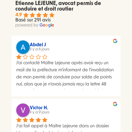
Etienne LEJEUNE, avocat permis de
conduire et droit routier
4.9
Basé sur 291 avis
powered by
G
o
o
g
l
e
Abdel J
il y a 6 jours
J’ai contacté Maître Lejeune après avoir reçu un 
mail de la préfecture m’informant de l’invalidation 
de mon permis de conduire pour solde de points 
nul, alors que je n’avais jamais reçu la lettre 48 
SI.La préfecture m’a ensuite transmis le suivi du 
courrier concerné. Celui-ci faisait apparaître deux 
distributions à deux dates différentes, ce qui me 
Victor H.
semblait présenter une anomalie nécessitant une 
il y a 9 jours
analyse juridique.Après avoir consulté les 
J'ai fait appel à Maître Lejeune dans un dossier 
nombreux avis positifs concernant Maître Lejeune, 