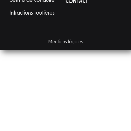
permis de conduire
CONTACT
droit d’un avocat de facturer son temps ni son 
Infractions routières
appréciation juridique. En revanche, au regard de 
mon expérience, je recommande de demander 
une convention d’honoraires détaillée et écrite 
avant tout rendez-vous ou engagement ce que 
Maître Lejeune ne peut apparemment pas faire 
Mentions légales
intentionnellement (il aura certainement une 
bonne raison de nous dire pourquoi alors qu’il m’a 
immédiatement annoncé un prix).