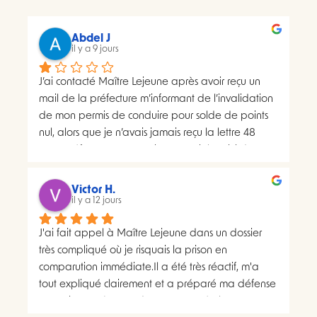
Abdel J
il y a 9 jours
J’ai contacté Maître Lejeune après avoir reçu un 
mail de la préfecture m’informant de l’invalidation 
de mon permis de conduire pour solde de points 
nul, alors que je n’avais jamais reçu la lettre 48 
SI.La préfecture m’a ensuite transmis le suivi du 
courrier concerné. Celui-ci faisait apparaître deux 
distributions à deux dates différentes, ce qui me 
Victor H.
semblait présenter une anomalie nécessitant une 
il y a 12 jours
analyse juridique.Après avoir consulté les 
J'ai fait appel à Maître Lejeune dans un dossier 
nombreux avis positifs concernant Maître Lejeune, 
très compliqué où je risquais la prison en 
je lui ai envoyé par courriel l’intégralité de mon 
comparution immédiate.Il a été très réactif, m'a 
dossier. Je lui ai également demandé, à plusieurs 
tout expliqué clairement et a préparé ma défense 
reprises, de m’indiquer clairement le montant de 
en vraiment très peu de temps. Le résultat a 
ses honoraires afin de savoir si une éventuelle 