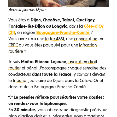
Avocat permis Dijon
Vous êtes à
Dijon, Chenôve, Talant, Quetigny,
Fontaine-lès-Dijon ou Longvic
, dans la
Côte-d’Or
(21)
, en région
Bourgogne-Franche-Comté
?
Vous avez reçu une
lettre 48SI
, une
convocation
en
CRPC
ou vous êtes poursuivi pour une
infraction
routière
?
Je suis
Maître Etienne Lejeune
,
avocat en droit
routier
et pénal. J’accompagne chaque semaine des
conducteurs
dans toute la France
, y compris devant
le
tribunal
judiciaire de Dijon, dans la Côte-d’Or et
dans toute la Bourgogne-Franche-Comté.
💡
Le premier réflexe pour sécuriser votre dossier :
un rendez-vous téléphonique.
En
30 minutes
, vous obtenez un diagnostic précis, un
plan d’action clair et, si nécessaire, nous organisons