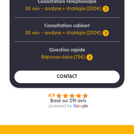
Consultation téléphonique
30 min – analyse + stratégie (200€)
Consultation cabinet
30 min – analyse + stratégie (200€)
Question rapide
Réponse claire (75€)
CONTACT
4.9
Basé sur 291 avis
powered by
G
o
o
g
l
e