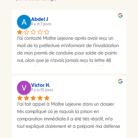
Abdel J
il y a 7 jours
J’ai contacté Maître Lejeune après avoir reçu un 
mail de la préfecture m’informant de l’invalidation 
de mon permis de conduire pour solde de points 
nul, alors que je n’avais jamais reçu la lettre 48 
SI.La préfecture m’a ensuite transmis le suivi du 
courrier concerné. Celui-ci faisait apparaître deux 
distributions à deux dates différentes, ce qui me 
Victor H.
semblait présenter une anomalie nécessitant une 
il y a 10 jours
analyse juridique.Après avoir consulté les 
J'ai fait appel à Maître Lejeune dans un dossier 
nombreux avis positifs concernant Maître Lejeune, 
très compliqué où je risquais la prison en 
je lui ai envoyé par courriel l’intégralité de mon 
comparution immédiate.Il a été très réactif, m'a 
dossier. Je lui ai également demandé, à plusieurs 
tout expliqué clairement et a préparé ma défense 
reprises, de m’indiquer clairement le montant de 
en vraiment très peu de temps. Le résultat a 
ses honoraires afin de savoir si une éventuelle 