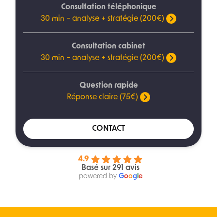
Consultation téléphonique
30 min – analyse + stratégie (200€)
Consultation cabinet
30 min – analyse + stratégie (200€)
Question rapide
Réponse claire (75€)
CONTACT
4.9
Basé sur 291 avis
powered by
G
o
o
g
l
e