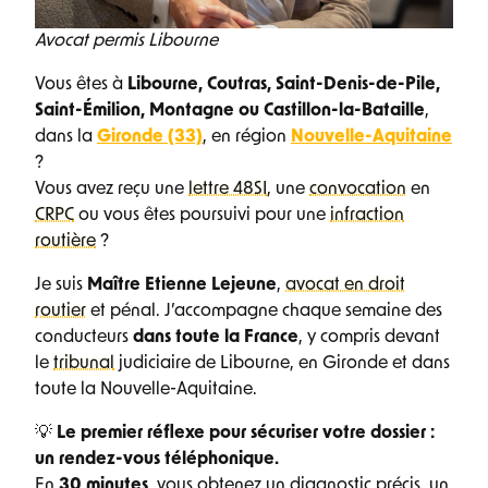
Avocat permis Libourne
Vous êtes à
Libourne, Coutras, Saint-Denis-de-Pile,
Saint-Émilion, Montagne ou Castillon-la-Bataille
,
dans la
Gironde (33)
, en région
Nouvelle-Aquitaine
?
Vous avez reçu une
lettre 48SI
, une
convocation
en
CRPC
ou vous êtes poursuivi pour une
infraction
routière
?
Je suis
Maître Etienne Lejeune
,
avocat en droit
routier
et pénal. J’accompagne chaque semaine des
conducteurs
dans toute la France
, y compris devant
le
tribunal
judiciaire de Libourne, en Gironde et dans
toute la Nouvelle-Aquitaine.
💡
Le premier réflexe pour sécuriser votre dossier :
un rendez-vous téléphonique.
En
30 minutes
, vous obtenez un diagnostic précis, un