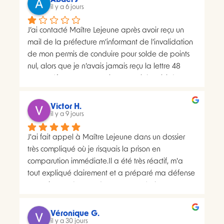
Abdel J
il y a 6 jours
J’ai contacté Maître Lejeune après avoir reçu un 
mail de la préfecture m’informant de l’invalidation 
de mon permis de conduire pour solde de points 
nul, alors que je n’avais jamais reçu la lettre 48 
SI.La préfecture m’a ensuite transmis le suivi du 
courrier concerné. Celui-ci faisait apparaître deux 
distributions à deux dates différentes, ce qui me 
Victor H.
semblait présenter une anomalie nécessitant une 
il y a 9 jours
analyse juridique.Après avoir consulté les 
J'ai fait appel à Maître Lejeune dans un dossier 
nombreux avis positifs concernant Maître Lejeune, 
très compliqué où je risquais la prison en 
je lui ai envoyé par courriel l’intégralité de mon 
comparution immédiate.Il a été très réactif, m'a 
dossier. Je lui ai également demandé, à plusieurs 
tout expliqué clairement et a préparé ma défense 
reprises, de m’indiquer clairement le montant de 
en vraiment très peu de temps. Le résultat a 
ses honoraires afin de savoir si une éventuelle 
largement dépassé ce que j'espérais.Un avocat 
procédure correspondait à mon budget.Il m’a 
sérieux, humain et très investi. Merci encore pour 
proposé un rendez-vous de 30 minutes facturé 
Véronique G.
tout, je le recommande sans hésiter.
il y a 30 jours
200 euros. Pourtant, il disposait déjà de toutes les 