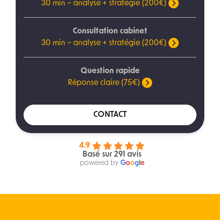
30 min – analyse + stratégie (200€)
Consultation cabinet
30 min – analyse + stratégie (200€)
Question rapide
Réponse claire (75€)
CONTACT
4.9
Basé sur 291 avis
powered by
G
o
o
g
l
e