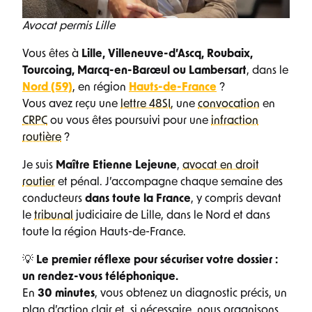
Avocat permis Lille
Vous êtes à
Lille, Villeneuve-d’Ascq, Roubaix,
Tourcoing, Marcq-en-Barœul ou Lambersart
, dans le
Nord (59)
, en région
Hauts-de-France
?
Vous avez reçu une
lettre 48SI
, une
convocation
en
CRPC
ou vous êtes poursuivi pour une
infraction
routière
?
Je suis
Maître Etienne Lejeune
,
avocat en droit
routier
et pénal. J’accompagne chaque semaine des
conducteurs
dans toute la France
, y compris devant
le
tribunal
judiciaire de Lille, dans le Nord et dans
toute la région Hauts-de-France.
💡
Le premier réflexe pour sécuriser votre dossier :
un rendez-vous téléphonique.
En
30 minutes
, vous obtenez un diagnostic précis, un
plan d’action clair et, si nécessaire, nous organisons