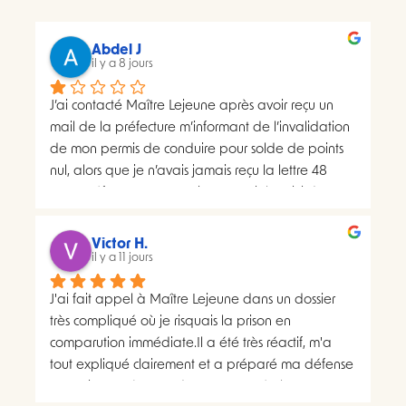
Abdel J
il y a 8 jours
J’ai contacté Maître Lejeune après avoir reçu un 
mail de la préfecture m’informant de l’invalidation 
de mon permis de conduire pour solde de points 
nul, alors que je n’avais jamais reçu la lettre 48 
SI.La préfecture m’a ensuite transmis le suivi du 
courrier concerné. Celui-ci faisait apparaître deux 
distributions à deux dates différentes, ce qui me 
Victor H.
semblait présenter une anomalie nécessitant une 
il y a 11 jours
analyse juridique.Après avoir consulté les 
J'ai fait appel à Maître Lejeune dans un dossier 
nombreux avis positifs concernant Maître Lejeune, 
très compliqué où je risquais la prison en 
je lui ai envoyé par courriel l’intégralité de mon 
comparution immédiate.Il a été très réactif, m'a 
dossier. Je lui ai également demandé, à plusieurs 
tout expliqué clairement et a préparé ma défense 
reprises, de m’indiquer clairement le montant de 
en vraiment très peu de temps. Le résultat a 
ses honoraires afin de savoir si une éventuelle 