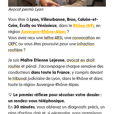
Avocat permis Lyon
Vous êtes à
Lyon, Villeurbanne, Bron, Caluire-et-
Cuire, Écully ou Vénissieux
, dans le
Rhône (69)
, en
région
Auvergne-Rhône-Alpes
?
Vous avez reçu une
lettre 48SI
, une
convocation
en
CRPC
ou vous êtes poursuivi pour une
infraction
routière
?
Je suis
Maître Etienne Lejeune
,
avocat en droit
routier
et pénal. J’accompagne chaque semaine des
conducteurs
dans toute la France
, y compris devant
le
tribunal
judiciaire de Lyon, dans le Rhône et dans
toute la région Auvergne-Rhône-Alpes.
💡
Le premier réflexe pour sécuriser votre dossier :
un rendez-vous téléphonique.
En
30 minutes
, vous obtenez un diagnostic précis, un
plan d’action clair et, si nécessaire, nous organisons