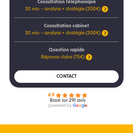
Consultation téléphonique
30 min – analyse + stratégie (200€)
Consultation cabinet
30 min – analyse + stratégie (200€)
Question rapide
Réponse claire (75€)
CONTACT
4.9
Basé sur 291 avis
powered by
G
o
o
g
l
e