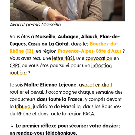
Avocat permis Marseille
Vous êtes à
Marseille, Aubagne, Allauch, Plan-de-
Cuques, Cassis ou La Ciotat
, dans les
Bouches-du-
Rhône (13)
, en région
Provence-Alpes-Côte d’Azur
?
Vous avez reçu une
lettre 48SI
, une
convocation
en
CRPC
ou vous êtes poursuivi pour une
infraction
routière
?
Je suis
Maître Etienne Lejeune
,
avocat en droit
routier
et pénal. J’accompagne chaque semaine des
conducteurs
dans toute la France
, y compris devant
le
tribunal
judiciaire de Marseille, dans les Bouches-
du-Rhône et dans toute la région PACA.
💡
Le premier réflexe pour sécuriser votre dossier :
un rendez-vous téléphonique.