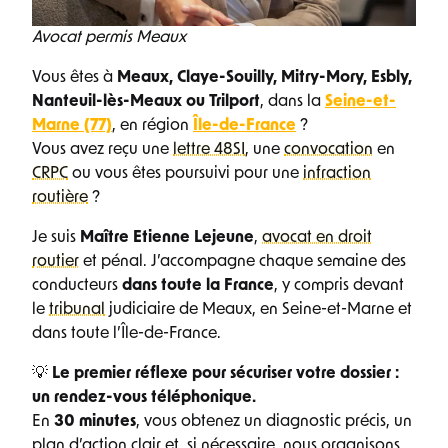
Avocat permis Meaux
Vous êtes à
Meaux, Claye-Souilly, Mitry-Mory, Esbly,
Nanteuil-lès-Meaux ou Trilport
, dans la
Seine-et-
Marne (77)
, en région
Île-de-France
?
Vous avez reçu une
lettre 48SI
, une
convocation
en
CRPC
ou vous êtes poursuivi pour une
infraction
routière
?
Je suis
Maître Etienne Lejeune
,
avocat en droit
routier
et pénal. J’accompagne chaque semaine des
conducteurs
dans toute la France
, y compris devant
le
tribunal
judiciaire de Meaux, en Seine-et-Marne et
dans toute l’Île-de-France.
💡
Le premier réflexe pour sécuriser votre dossier :
un rendez-vous téléphonique.
En
30 minutes
, vous obtenez un diagnostic précis, un
plan d’action clair et, si nécessaire, nous organisons