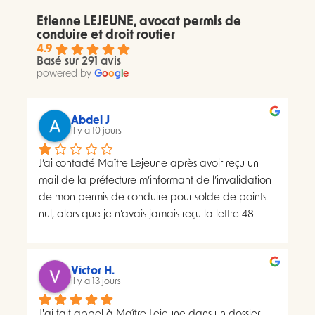
Etienne LEJEUNE, avocat permis de
conduire et droit routier
4.9
Basé sur 291 avis
powered by
G
o
o
g
l
e
Abdel J
il y a 10 jours
J’ai contacté Maître Lejeune après avoir reçu un 
mail de la préfecture m’informant de l’invalidation 
de mon permis de conduire pour solde de points 
nul, alors que je n’avais jamais reçu la lettre 48 
SI.La préfecture m’a ensuite transmis le suivi du 
courrier concerné. Celui-ci faisait apparaître deux 
distributions à deux dates différentes, ce qui me 
Victor H.
semblait présenter une anomalie nécessitant une 
il y a 13 jours
analyse juridique.Après avoir consulté les 
J'ai fait appel à Maître Lejeune dans un dossier 