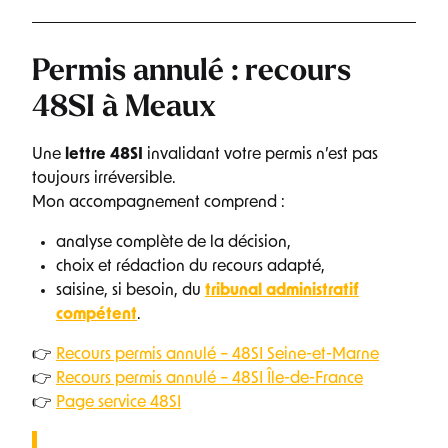
Permis annulé : recours
48SI à Meaux
Une
lettre 48SI
invalidant votre permis n’est pas
toujours irréversible.
Mon accompagnement comprend :
analyse complète de la décision,
choix et rédaction du recours adapté,
saisine, si besoin, du
tribunal administratif
compétent
.
👉
Recours permis annulé – 48SI Seine-et-Marne
👉
Recours permis annulé – 48SI Île-de-France
👉
Page service 48SI