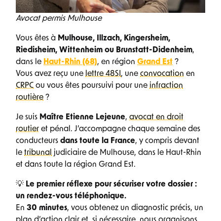
Avocat permis Mulhouse
Vous êtes à
Mulhouse, Illzach, Kingersheim,
Riedisheim, Wittenheim ou Brunstatt-Didenheim
,
dans le
Haut-Rhin (68)
, en région
Grand Est
?
Vous avez reçu une
lettre 48SI
, une
convocation
en
CRPC
ou vous êtes poursuivi pour une
infraction
routière
?
Je suis
Maître Etienne Lejeune
,
avocat en droit
routier
et pénal. J’accompagne chaque semaine des
conducteurs
dans toute la France
, y compris devant
le
tribunal
judiciaire de Mulhouse, dans le Haut-Rhin
et dans toute la région Grand Est.
💡
Le premier réflexe pour sécuriser votre dossier :
un rendez-vous téléphonique.
En
30 minutes
, vous obtenez un diagnostic précis, un
plan d’action clair et, si nécessaire, nous organisons