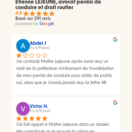
Etienne LEJEUNE, avocat permis de
conduire et droit routier
4.9
Basé sur 291 avis
powered by
G
o
o
g
l
e
Abdel J
il y a 9 jours
J’ai contacté Maître Lejeune après avoir reçu un 
mail de la préfecture m’informant de l’invalidation 
de mon permis de conduire pour solde de points 
nul, alors que je n’avais jamais reçu la lettre 48 
SI.La préfecture m’a ensuite transmis le suivi du 
courrier concerné. Celui-ci faisait apparaître deux 
distributions à deux dates différentes, ce qui me 
Victor H.
semblait présenter une anomalie nécessitant une 
il y a 12 jours
analyse juridique.Après avoir consulté les 
J'ai fait appel à Maître Lejeune dans un dossier 
nombreux avis positifs concernant Maître Lejeune, 
très compliqué où je risquais la prison en 