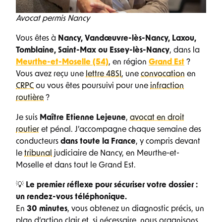
Avocat permis Nancy
Vous êtes à
Nancy, Vandœuvre-lès-Nancy, Laxou,
Tomblaine, Saint-Max ou Essey-lès-Nancy
, dans la
Meurthe-et-Moselle (54)
, en région
Grand Est
?
Vous avez reçu une
lettre 48SI
, une
convocation
en
CRPC
ou vous êtes poursuivi pour une
infraction
routière
?
Je suis
Maître Etienne Lejeune
,
avocat en droit
routier
et pénal. J’accompagne chaque semaine des
conducteurs
dans toute la France
, y compris devant
le
tribunal
judiciaire de Nancy, en Meurthe-et-
Moselle et dans tout le Grand Est.
💡
Le premier réflexe pour sécuriser votre dossier :
un rendez-vous téléphonique.
En
30 minutes
, vous obtenez un diagnostic précis, un
plan d’action clair et, si nécessaire, nous organisons