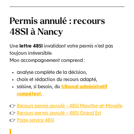
Permis annulé : recours
48SI à Nancy
Une
lettre 48SI
invalidant votre permis n’est pas
toujours irréversible.
Mon accompagnement comprend :
analyse complète de la décision,
choix et rédaction du recours adapté,
saisine, si besoin, du
tribunal administratif
compétent
.
👉
Recours permis annulé – 48SI Meurthe-et-Moselle
👉
Recours permis annulé – 48SI Grand Est
👉
Page service 48SI