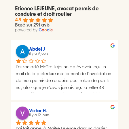
Etienne LEJEUNE, avocat permis de
conduire et droit routier
4.9
Basé sur 291 avis
powered by
G
o
o
g
l
e
Abdel J
il y a 9 jours
J’ai contacté Maître Lejeune après avoir reçu un 
mail de la préfecture m’informant de l’invalidation 
de mon permis de conduire pour solde de points 
nul, alors que je n’avais jamais reçu la lettre 48 
SI.La préfecture m’a ensuite transmis le suivi du 
courrier concerné. Celui-ci faisait apparaître deux 
distributions à deux dates différentes, ce qui me 
Victor H.
semblait présenter une anomalie nécessitant une 
il y a 12 jours
analyse juridique.Après avoir consulté les 
J'ai fait appel à Maître Lejeune dans un dossier 