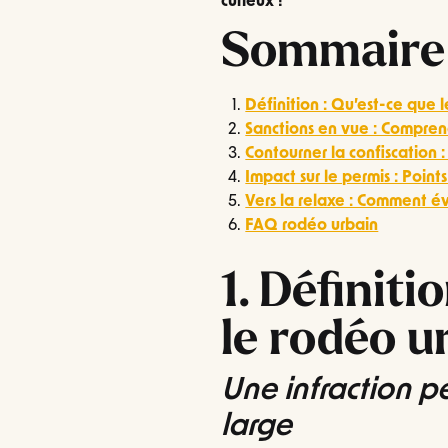
curieux !
Sommaire 
Définition : Qu’est-ce que 
Sanctions en vue : Compren
Contourner la confiscation :
Impact sur le permis : Point
Vers la relaxe : Comment é
FAQ rodéo urbain
1. Définiti
le rodéo u
Une infraction p
large