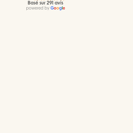
Basé sur 291 avis
powered by
G
o
o
g
l
e