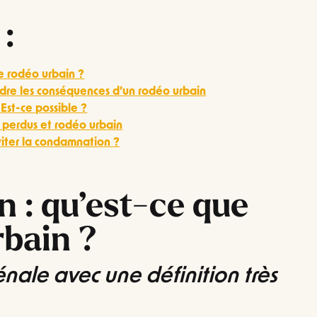
:
le rodéo urbain ?
dre les conséquences d’un rodéo urbain
 Est-ce possible ?
s perdus et rodéo urbain
viter la condamnation ?
on : qu’est-ce que
rbain ?
énale avec une définition très