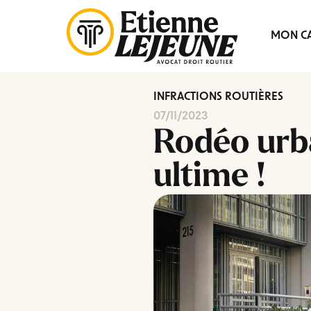
Fermer
MON CA
le
Menu
INFRACTIONS ROUTIÈRES
07/11/2023
Rodéo urba
ultime !