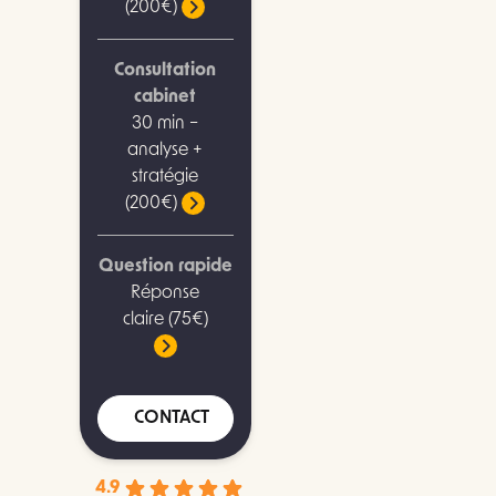
(200€)
Consultation
cabinet
30 min –
analyse +
stratégie
(200€)
Question rapide
Réponse
claire (75€)
CONTACT
4.9