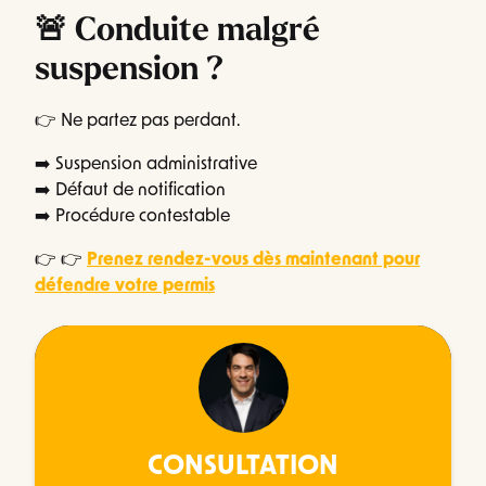
🚨 Conduite malgré
suspension ?
👉 Ne partez pas perdant.
➡️ Suspension administrative
➡️ Défaut de notification
➡️ Procédure contestable
👉 👉
Prenez rendez-vous dès maintenant pour
défendre votre permis
CONSULTATION