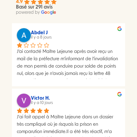
4.9
Basé sur 291 avis
powered by
G
o
o
g
l
e
Abdel J
il y a 8 jours
J’ai contacté Maître Lejeune après avoir reçu un 
mail de la préfecture m’informant de l’invalidation 
de mon permis de conduire pour solde de points 
nul, alors que je n’avais jamais reçu la lettre 48 
SI.La préfecture m’a ensuite transmis le suivi du 
courrier concerné. Celui-ci faisait apparaître deux 
distributions à deux dates différentes, ce qui me 
Victor H.
semblait présenter une anomalie nécessitant une 
il y a 10 jours
analyse juridique.Après avoir consulté les 
J'ai fait appel à Maître Lejeune dans un dossier 
nombreux avis positifs concernant Maître Lejeune, 
très compliqué où je risquais la prison en 
je lui ai envoyé par courriel l’intégralité de mon 
comparution immédiate.Il a été très réactif, m'a 
dossier. Je lui ai également demandé, à plusieurs 