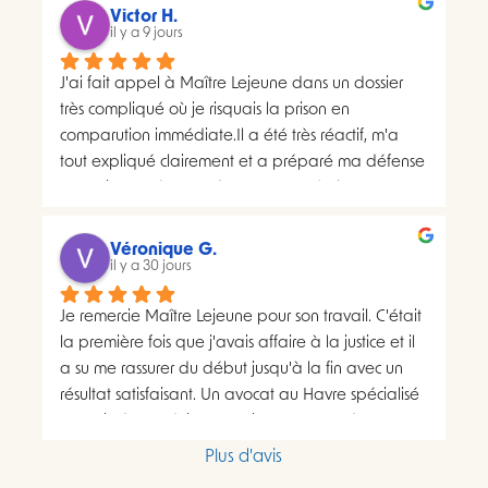
distributions à deux dates différentes, ce qui me 
Victor H.
semblait présenter une anomalie nécessitant une 
il y a 9 jours
analyse juridique.Après avoir consulté les 
J'ai fait appel à Maître Lejeune dans un dossier 
nombreux avis positifs concernant Maître Lejeune, 
très compliqué où je risquais la prison en 
je lui ai envoyé par courriel l’intégralité de mon 
comparution immédiate.Il a été très réactif, m'a 
dossier. Je lui ai également demandé, à plusieurs 
tout expliqué clairement et a préparé ma défense 
reprises, de m’indiquer clairement le montant de 
en vraiment très peu de temps. Le résultat a 
ses honoraires afin de savoir si une éventuelle 
largement dépassé ce que j'espérais.Un avocat 
procédure correspondait à mon budget.Il m’a 
sérieux, humain et très investi. Merci encore pour 
proposé un rendez-vous de 30 minutes facturé 
Véronique G.
tout, je le recommande sans hésiter.
il y a 30 jours
200 euros. Pourtant, il disposait déjà de toutes les 
pièces de mon dossier et semblait considérer que 
Je remercie Maître Lejeune pour son travail. C'était 
les chances de succès d’un recours étaient très 
la première fois que j'avais affaire à la justice et il 
faibles. Lorsque je lui ai demandé si le prix de 
a su me rassurer du début jusqu'à la fin avec un 
cette consultation serait ensuite déduit d’un 
résultat satisfaisant. Un avocat au Havre spécialisé 
éventuel forfait de recours, sa réponse est restée 
"permis de conduire"  que je recommande sans 
imprécise : « On verra ça ensemble en fonction de 
hésiter. Antoine
ce qu’il est possible de faire ou non. »Lors de 
Plus d'avis
l’échange, qui a duré quinze minutes pour 