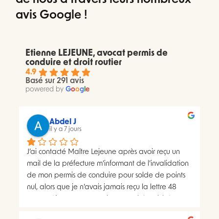
avis Google !
Etienne LEJEUNE, avocat permis de
conduire et droit routier
4.9
Basé sur 291 avis
powered by
G
o
o
g
l
e
Abdel J
il y a 7 jours
J’ai contacté Maître Lejeune après avoir reçu un 
mail de la préfecture m’informant de l’invalidation 
de mon permis de conduire pour solde de points 
nul, alors que je n’avais jamais reçu la lettre 48 
SI.La préfecture m’a ensuite transmis le suivi du 
courrier concerné. Celui-ci faisait apparaître deux 