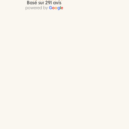
Basé sur 291 avis
powered by
G
o
o
g
l
e