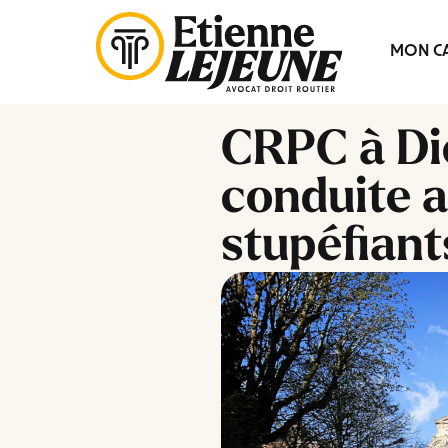
Fermer
MON CA
le
Menu
CRPC à Di
conduite 
stupéfiant