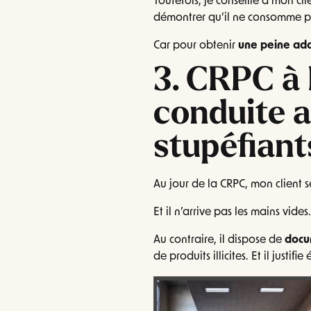
Toutefois, je conseille à mon cli
démontrer qu’il ne consomme pl
Car pour obtenir
une peine ad
3. CRPC à
conduite 
stupéfiant
Au jour de la CRPC, mon client 
Et il n’arrive pas les mains vide
Au contraire, il dispose de
docu
de produits illicites. Et il justi