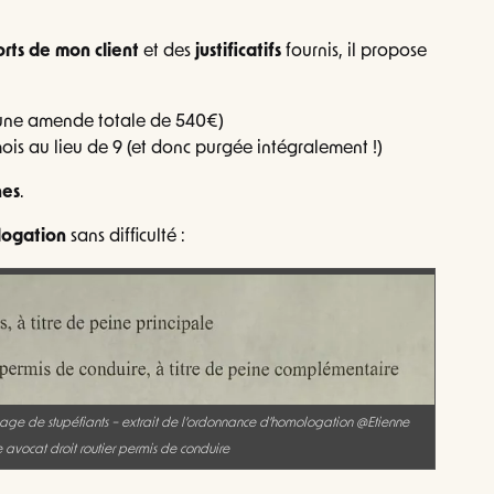
orts de mon client
et des
justificatifs
fournis, il propose
 une amende totale de 540€)
is au lieu de 9 (et donc purgée intégralement !)
nes
.
ogation
sans difficulté :
age de stupéfiants – extrait de l’ordonnance d’homologation @Etienne
 avocat droit routier permis de conduire