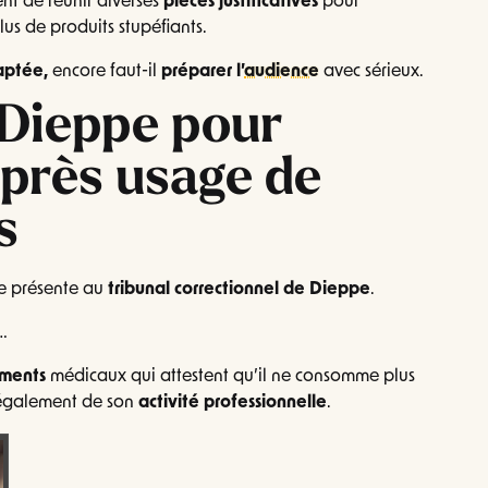
ent de réunir diverses
pièces justificatives
pour
us de produits stupéfiants.
aptée,
encore faut-il
préparer l’
audience
avec sérieux.
 Dieppe pour
après usage de
s
se présente au
tribunal correctionnel de Dieppe
.
s…
ments
médicaux qui attestent qu’il ne consomme plus
fie également de son
activité professionnelle
.