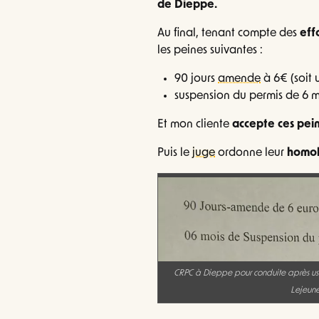
de Dieppe.
Au final, tenant compte des
eff
les peines suivantes :
90 jours
amende
à 6€ (soit
suspension du permis de 6 mo
Et mon cliente
accepte ces pei
Puis le
juge
ordonne leur
homol
CRPC à Dieppe pour conduite après us
Lejeune