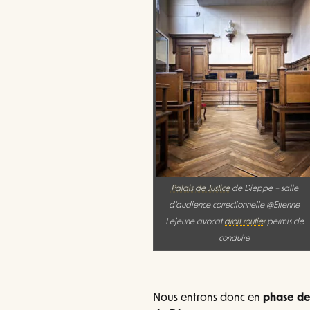
Palais de Justice
de Dieppe – salle
d’audience correctionnelle @Etienne
Lejeune avocat
droit routier
permis de
conduire
Nous entrons donc en
phase de