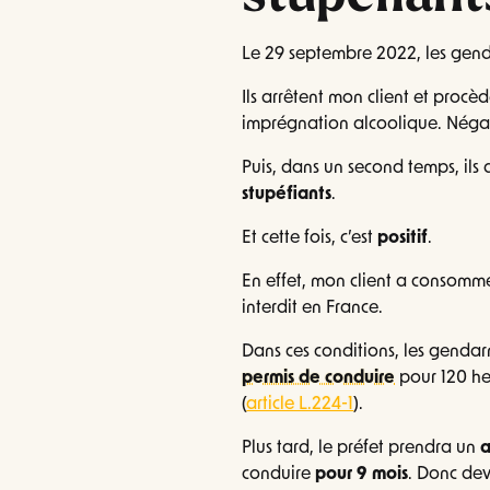
Le 29 septembre 2022, les gen
Ils arrêtent mon client et proc
imprégnation alcoolique. Négat
Puis, dans un second temps, il
stupéfiants
.
Et cette fois, c’est
positif
.
En effet, mon client a consom
interdit en France.
Dans ces conditions, les genda
permis de conduire
pour 120 he
(
article L.224-1
).
Plus tard, le préfet prendra un
a
conduire
pour 9 mois
. Donc dev