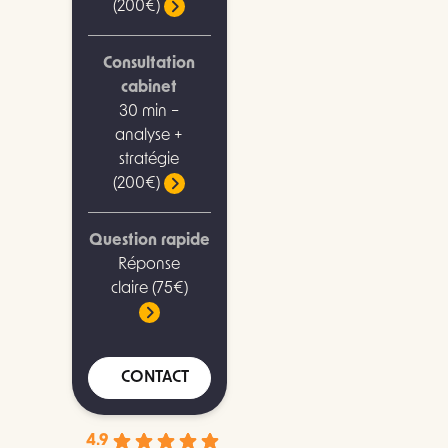
(200€)
Consultation
cabinet
30 min –
analyse +
stratégie
(200€)
Question rapide
Réponse
claire (75€)
CONTACT
4.9