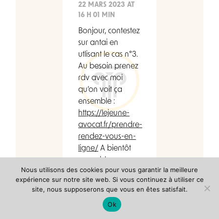
22 MARS 2023 AT
16 H 01 MIN
Bonjour, contestez
sur antai en
utlisant le cas n°3.
Au besoin prenez
rdv avec moi
qu’on voit ça
ensemble :
https://lejeune-
avocat.fr/prendre-
rendez-vous-en-
ligne/
A bientôt
sur ce blog,
Nous utilisons des cookies pour vous garantir la meilleure
Etienne LEJEUNE
expérience sur notre site web. Si vous continuez à utiliser ce
site, nous supposerons que vous en êtes satisfait.
Ok