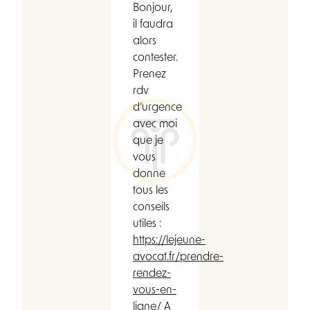
Bonjour,
il faudra
alors
contester.
Prenez
rdv
d’urgence
avec moi
que je
vous
donne
tous les
conseils
utiles :
https://lejeune-
avocat.fr/prendre-
rendez-
vous-en-
ligne/
A