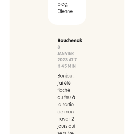
blog,
Etienne
Bouchenak
8
JANVIER
2023 AT 7
H 45 MIN
Bonjour,
j’ai été
flaché
au feu à
la sortie
de mon
travail 2
jours qui
se suive