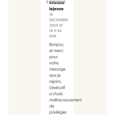
RÉPONDRE
etienne
lejeune
18
DÉCEMBRE
2020 AT
18 H 54
MIN
Bonjour,
et merci
pour
votre
message
que je
rejoins.
L’exécutif
a choisi
malheureusement
de
privilégier