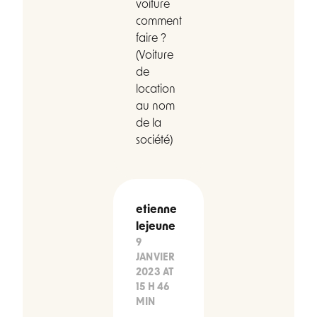
voiture
comment
faire ?
(Voiture
de
location
au nom
de la
société)
etienne
lejeune
9
JANVIER
2023 AT
15 H 46
MIN