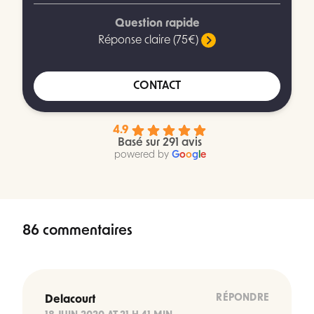
Question rapide
Réponse claire (75€)
CONTACT
4.9
Basé sur 291 avis
powered by
G
o
o
g
l
e
86 commentaires
RÉPONDRE
Delacourt