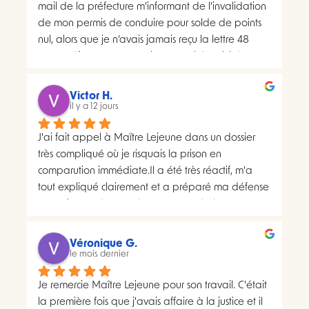
mail de la préfecture m’informant de l’invalidation 
de mon permis de conduire pour solde de points 
nul, alors que je n’avais jamais reçu la lettre 48 
SI.La préfecture m’a ensuite transmis le suivi du 
courrier concerné. Celui-ci faisait apparaître deux 
distributions à deux dates différentes, ce qui me 
Victor H.
semblait présenter une anomalie nécessitant une 
il y a 12 jours
analyse juridique.Après avoir consulté les 
J'ai fait appel à Maître Lejeune dans un dossier 
nombreux avis positifs concernant Maître Lejeune, 
très compliqué où je risquais la prison en 
je lui ai envoyé par courriel l’intégralité de mon 
comparution immédiate.Il a été très réactif, m'a 
dossier. Je lui ai également demandé, à plusieurs 
tout expliqué clairement et a préparé ma défense 
reprises, de m’indiquer clairement le montant de 
en vraiment très peu de temps. Le résultat a 
ses honoraires afin de savoir si une éventuelle 
largement dépassé ce que j'espérais.Un avocat 
procédure correspondait à mon budget.Il m’a 
sérieux, humain et très investi. Merci encore pour 
proposé un rendez-vous de 30 minutes facturé 
Véronique G.
tout, je le recommande sans hésiter.
le mois dernier
200 euros. Pourtant, il disposait déjà de toutes les 
pièces de mon dossier et semblait considérer que 
Je remercie Maître Lejeune pour son travail. C'était 
les chances de succès d’un recours étaient très 
la première fois que j'avais affaire à la justice et il 
faibles. Lorsque je lui ai demandé si le prix de 