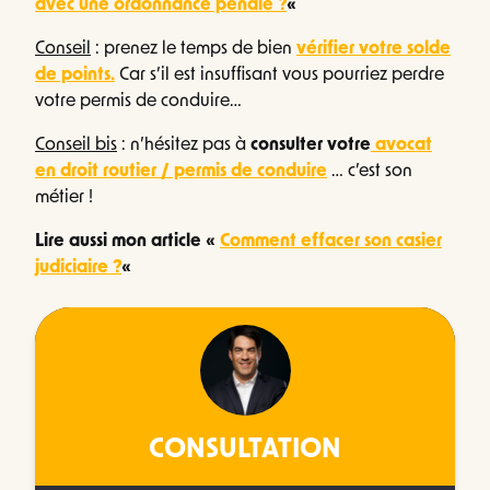
avec une ordonnance pénale ?
«
Conseil
: prenez le temps de bien
vérifier votre solde
de points.
Car s’il est insuffisant vous pourriez perdre
votre permis de conduire…
Conseil bis
: n’hésitez pas à
consulter votre
avocat
en droit routier / permis de conduire
… c’est son
métier !
Lire aussi mon article «
Comment effacer son casier
judiciaire ?
«
CONSULTATION