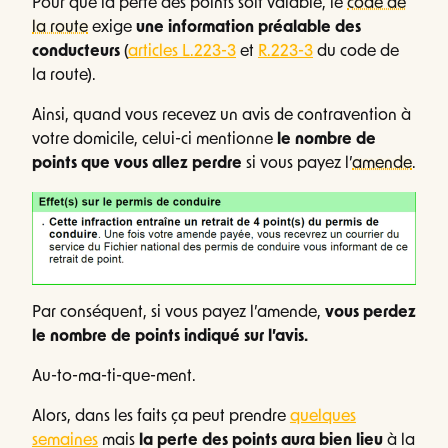
Pour que la perte des points soit valable, le
code de
la route
exige
une information préalable des
conducteurs
(
articles L.223-3
et
R.223-3
du code de
la route).
Ainsi, quand vous recevez un avis de contravention à
votre domicile, celui-ci mentionne
le nombre de
points que vous allez perdre
si vous payez l’
amende
.
Par conséquent, si vous payez l’amende,
vous perdez
le nombre de points indiqué sur l’avis.
Au-to-ma-ti-que-ment.
Alors, dans les faits ça peut prendre
quelques
semaines
mais
la perte des points aura bien lieu
à la