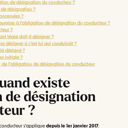
ation de désignation du conducteur ?
n de désignation ?
concernées ?
soumises à l’obligation de désignation du conducteur ?
teur ?
nt légal doit-il désigner ?
se désigner si c’est lui qui conduisait ?
rié désigné ?
n initiale ?
t de l’obligation de désignation du conducteur
quand existe
on de désignation
teur ?
 conducteur s’applique
depuis le 1er janvier 2017
.