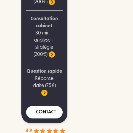
(200€)
Consultation
cabinet
30 min –
analyse +
stratégie
(200€)
Question rapide
Réponse
claire (75€)
CONTACT
4.9