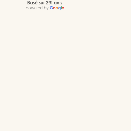
Basé sur 291 avis
powered by
G
o
o
g
l
e