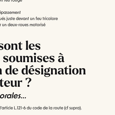
un feu rouge
dépassement
ués juste devant un feu tricolore
r un deux-roues motorisé
sont les
 soumises à
on de désignation
teur ?
orales…
 l’article L.121-6 du code de la route (cf supra).