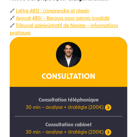
🔗
Lettre 48SI : comprendre et réagir
🔗
Avocat 48SI – Recours pour permis invalidé
🔗
Tribunal administratif de Nantes – Informations
pratiques
CONSULTATION
Consultation téléphonique
30 min – analyse + stratégie (200€)
Consultation cabinet
30 min – analyse + stratégie (200€)