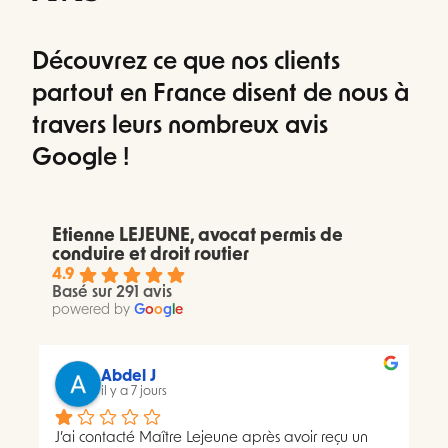
Découvrez ce que nos clients
partout en France disent de nous à
travers leurs nombreux avis
Google !
Etienne LEJEUNE, avocat permis de
conduire et droit routier
4.9
Basé sur 291 avis
powered by
G
o
o
g
l
e
Abdel J
il y a 7 jours
J’ai contacté Maître Lejeune après avoir reçu un 