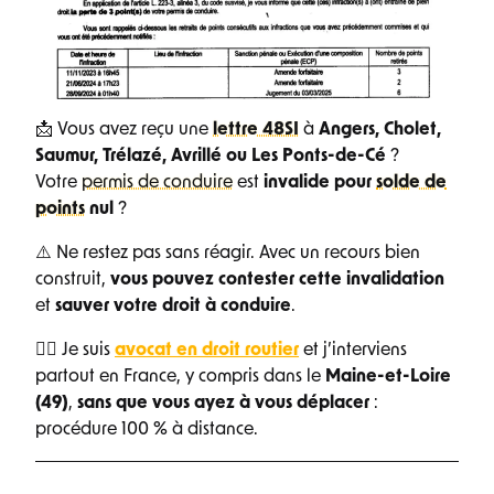
📩 Vous avez reçu une
lettre 48SI
à
Angers, Cholet,
Saumur, Trélazé, Avrillé ou Les Ponts-de-Cé
?
Votre
permis de conduire
est
invalide pour
solde de
points
nul
?
⚠️ Ne restez pas sans réagir. Avec un recours bien
construit,
vous pouvez contester cette invalidation
et
sauver votre droit à conduire
.
👨‍⚖️ Je suis
avocat en droit routier
et j’interviens
partout en France, y compris dans le
Maine-et-Loire
(49)
,
sans que vous ayez à vous déplacer
:
procédure 100 % à distance.