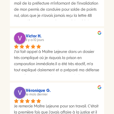
mail de la préfecture m’informant de l’invalidation 
de mon permis de conduire pour solde de points 
nul, alors que je n’avais jamais reçu la lettre 48 
SI.La préfecture m’a ensuite transmis le suivi du 
courrier concerné. Celui-ci faisait apparaître deux 
distributions à deux dates différentes, ce qui me 
Victor H.
semblait présenter une anomalie nécessitant une 
il y a 10 jours
analyse juridique.Après avoir consulté les 
J'ai fait appel à Maître Lejeune dans un dossier 
nombreux avis positifs concernant Maître Lejeune, 
très compliqué où je risquais la prison en 
je lui ai envoyé par courriel l’intégralité de mon 
comparution immédiate.Il a été très réactif, m'a 
dossier. Je lui ai également demandé, à plusieurs 
tout expliqué clairement et a préparé ma défense 
reprises, de m’indiquer clairement le montant de 
en vraiment très peu de temps. Le résultat a 
ses honoraires afin de savoir si une éventuelle 
largement dépassé ce que j'espérais.Un avocat 
procédure correspondait à mon budget.Il m’a 
sérieux, humain et très investi. Merci encore pour 
proposé un rendez-vous de 30 minutes facturé 
Véronique G.
tout, je le recommande sans hésiter.
le mois dernier
200 euros. Pourtant, il disposait déjà de toutes les 
pièces de mon dossier et semblait considérer que 
Je remercie Maître Lejeune pour son travail. C'était 
les chances de succès d’un recours étaient très 
la première fois que j'avais affaire à la justice et il 
faibles. Lorsque je lui ai demandé si le prix de 