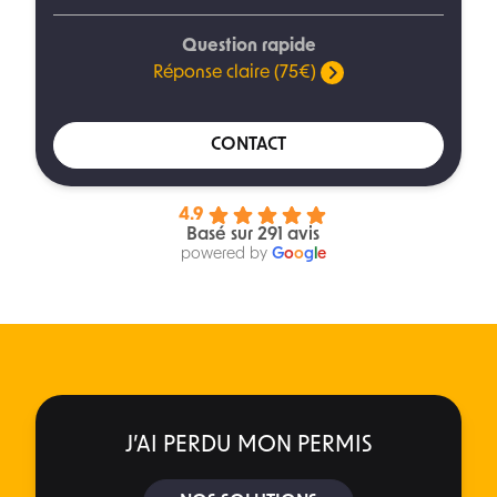
Question rapide
Réponse claire (75€)
CONTACT
4.9
Basé sur 291 avis
powered by
G
o
o
g
l
e
J’AI PERDU MON PERMIS