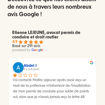
de nous à travers leurs nombreux
avis Google !
Etienne LEJEUNE, avocat permis de
conduire et droit routier
4.9
Basé sur 291 avis
powered by
G
o
o
g
l
e
Abdel J
il y a 6 jours
J’ai contacté Maître Lejeune après avoir reçu un 
mail de la préfecture m’informant de l’invalidation 
de mon permis de conduire pour solde de points 
nul, alors que je n’avais jamais reçu la lettre 48 
SI.La préfecture m’a ensuite transmis le suivi du 