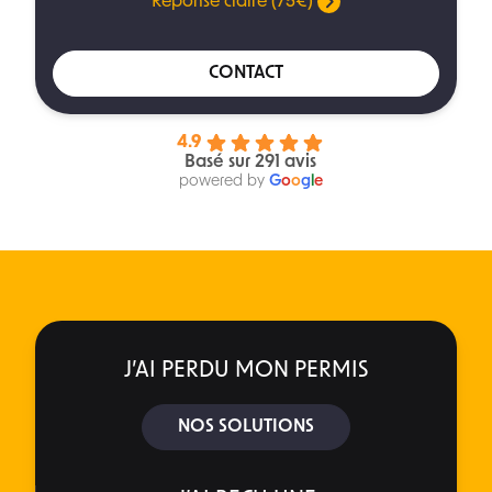
Réponse claire (75€)
CONTACT
4.9
Basé sur 291 avis
powered by
G
o
o
g
l
e
J’AI PERDU MON PERMIS
NOS SOLUTIONS