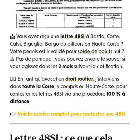
📩 Vous avez reçu une
lettre 48SI
à Bastia, Corte,
Calvi, Biguglia, Borgo ou ailleurs en Haute-Corse ?
Votre permis est invalidé pour
solde de points
nul ?
⚠️ Pas de panique : vous pouvez encore le sauver si
vous agissez dans les
2 mois
suivant la notification.
👨‍⚖️ En tant qu’avocat en
droit routier
, j’interviens
dans
toute la Corse
, y compris en Haute-Corse, pour
contester les lettres 48SI via une procédure
100 % à
distance
.
👉
Voir le service complet pour contester une 48SI
Lettre 48SI : ce que cela