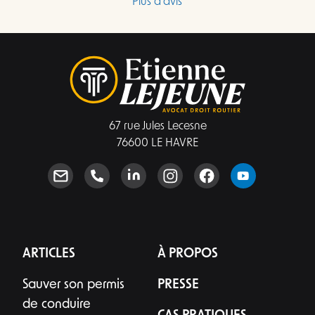
Plus d'avis
l’échange, qui a duré quinze minutes pour 
m'expliquer en boucle la même chose, il m’a 
expliqué que le ministère de l’Intérieur devait 
essentiellement démontrer que l’accusé de 
réception avait été signé à la date indiquée. Il 
m’a également indiqué avoir déjà perdu une 
affaire dans laquelle le facteur aurait lui-même 
67 rue Jules Lecesne
signé l’accusé de réception. J’ai donc compris qu’un 
76600 LE HAVRE
recours risquait fortement d’échouer, tout en 
entraînant immédiatement des frais 
supplémentaires. Il m'a également indiqué que 
pour tout recours le prix était d'au moins 
2500€.Mon insatisfaction porte principalement sur 
le manque de transparence tarifaire en amont. 
J’aurais souhaité connaître clairement, avant de 
ARTICLES
À PROPOS
payer une consultation, le coût global 
Sauver son permis
PRESSE
envisageable, les modalités de déduction 
éventuelle des 200 euros et l’intérêt réel 
de conduire