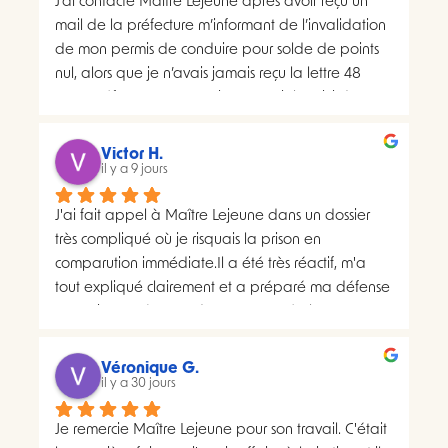
J’ai contacté Maître Lejeune après avoir reçu un 
mail de la préfecture m’informant de l’invalidation 
de mon permis de conduire pour solde de points 
nul, alors que je n’avais jamais reçu la lettre 48 
SI.La préfecture m’a ensuite transmis le suivi du 
courrier concerné. Celui-ci faisait apparaître deux 
distributions à deux dates différentes, ce qui me 
Victor H.
semblait présenter une anomalie nécessitant une 
il y a 9 jours
analyse juridique.Après avoir consulté les 
J'ai fait appel à Maître Lejeune dans un dossier 
nombreux avis positifs concernant Maître Lejeune, 
très compliqué où je risquais la prison en 
je lui ai envoyé par courriel l’intégralité de mon 
comparution immédiate.Il a été très réactif, m'a 
dossier. Je lui ai également demandé, à plusieurs 
tout expliqué clairement et a préparé ma défense 
reprises, de m’indiquer clairement le montant de 
en vraiment très peu de temps. Le résultat a 
ses honoraires afin de savoir si une éventuelle 
largement dépassé ce que j'espérais.Un avocat 
procédure correspondait à mon budget.Il m’a 
sérieux, humain et très investi. Merci encore pour 
proposé un rendez-vous de 30 minutes facturé 
Véronique G.
tout, je le recommande sans hésiter.
il y a 30 jours
200 euros. Pourtant, il disposait déjà de toutes les 
pièces de mon dossier et semblait considérer que 
Je remercie Maître Lejeune pour son travail. C'était 
les chances de succès d’un recours étaient très 