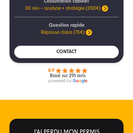
Consultation cabinet
30 min – analyse + stratégie (200€)
Question rapide
Réponse claire (75€)
CONTACT
4.9
Basé sur 291 avis
powered by
G
o
o
g
l
e
J’AI PERDU MON PERMIS