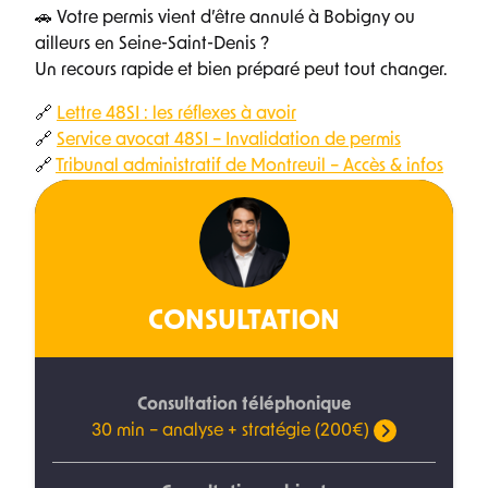
🚗 Votre permis vient d’être annulé à Bobigny ou
ailleurs en Seine-Saint-Denis ?
Un recours rapide et bien préparé peut tout changer.
🔗
Lettre 48SI : les réflexes à avoir
🔗
Service avocat 48SI – Invalidation de permis
🔗
Tribunal administratif de Montreuil – Accès & infos
CONSULTATION
Consultation téléphonique
30 min – analyse + stratégie (200€)