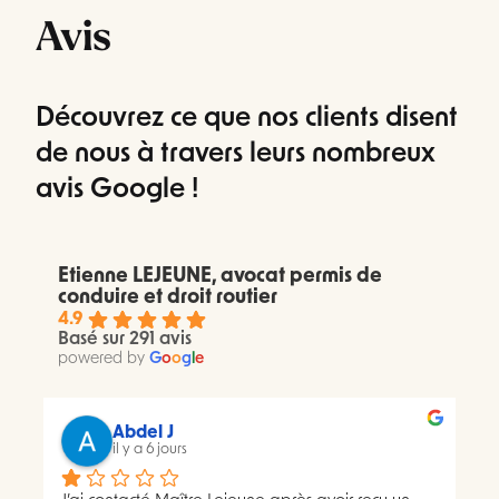
Avis
Découvrez ce que nos clients disent
de nous à travers leurs nombreux
avis Google !
Etienne LEJEUNE, avocat permis de
conduire et droit routier
4.9
Basé sur 291 avis
powered by
G
o
o
g
l
e
Abdel J
il y a 6 jours