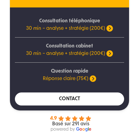
Consultation téléphonique
30 min – analyse + stratégie (200€)
Consultation cabinet
30 min – analyse + stratégie (200€)
Question rapide
Réponse claire (75€)
CONTACT
4.9
Basé sur 291 avis
powered by
G
o
o
g
l
e