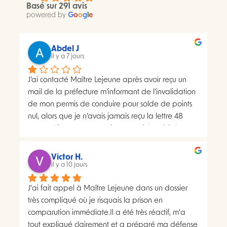
Basé sur 291 avis
powered by
G
o
o
g
l
e
Abdel J
il y a 7 jours
J’ai contacté Maître Lejeune après avoir reçu un 
mail de la préfecture m’informant de l’invalidation 
de mon permis de conduire pour solde de points 
nul, alors que je n’avais jamais reçu la lettre 48 
SI.La préfecture m’a ensuite transmis le suivi du 
courrier concerné. Celui-ci faisait apparaître deux 
distributions à deux dates différentes, ce qui me 
Victor H.
semblait présenter une anomalie nécessitant une 
il y a 10 jours
analyse juridique.Après avoir consulté les 
J'ai fait appel à Maître Lejeune dans un dossier 
nombreux avis positifs concernant Maître Lejeune, 
très compliqué où je risquais la prison en 
je lui ai envoyé par courriel l’intégralité de mon 
comparution immédiate.Il a été très réactif, m'a 
dossier. Je lui ai également demandé, à plusieurs 
tout expliqué clairement et a préparé ma défense 
reprises, de m’indiquer clairement le montant de 