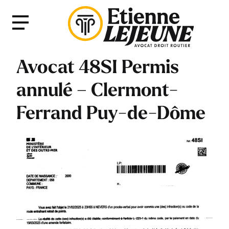
Fermer
Menu
le
Menu
Avocat 48SI Permis
annulé – Clermont-
Ferrand Puy-de-Dôme