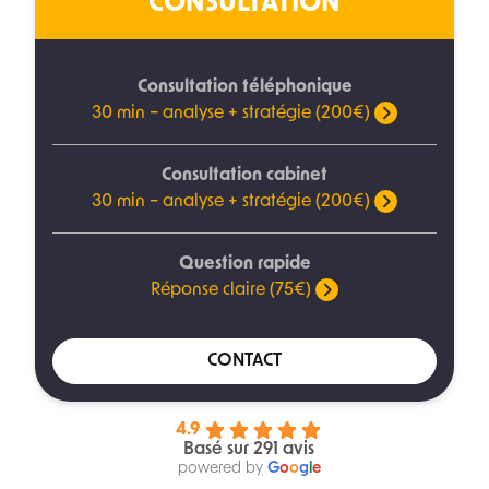
CONSULTATION
Consultation téléphonique
30 min – analyse + stratégie (200€)
Consultation cabinet
30 min – analyse + stratégie (200€)
Question rapide
Réponse claire (75€)
CONTACT
4.9
Basé sur 291 avis
powered by
G
o
o
g
l
e