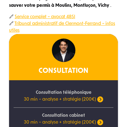
sauver votre permis à Moulins, Montluçon, Vichy
.
🔗
Service complet – avocat 48SI
🔗
Tribunal administratif de Clermont-Ferrand – infos
utiles
CONSULTATION
Consultation téléphonique
30 min – analyse + stratégie (200€)
Consultation cabinet
30 min – analyse + stratégie (200€)