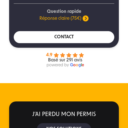
Question rapide
Réponse claire (75€)
CONTACT
4.9
Basé sur 291 avis
powered by
G
o
o
g
l
e
J’AI PERDU MON PERMIS