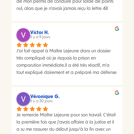
de mon permis de conduire pour solde de points 
nul, alors que je n’avais jamais reçu la lettre 48 
SI.La préfecture m’a ensuite transmis le suivi du 
courrier concerné. Celui-ci faisait apparaître deux 
distributions à deux dates différentes, ce qui me 
Victor H.
semblait présenter une anomalie nécessitant une 
il y a 9 jours
analyse juridique.Après avoir consulté les 
J'ai fait appel à Maître Lejeune dans un dossier 
nombreux avis positifs concernant Maître Lejeune, 
très compliqué où je risquais la prison en 
je lui ai envoyé par courriel l’intégralité de mon 
comparution immédiate.Il a été très réactif, m'a 
dossier. Je lui ai également demandé, à plusieurs 
tout expliqué clairement et a préparé ma défense 
reprises, de m’indiquer clairement le montant de 
en vraiment très peu de temps. Le résultat a 
ses honoraires afin de savoir si une éventuelle 
largement dépassé ce que j'espérais.Un avocat 
procédure correspondait à mon budget.Il m’a 
sérieux, humain et très investi. Merci encore pour 
proposé un rendez-vous de 30 minutes facturé 
Véronique G.
tout, je le recommande sans hésiter.
il y a 30 jours
200 euros. Pourtant, il disposait déjà de toutes les 
pièces de mon dossier et semblait considérer que 
Je remercie Maître Lejeune pour son travail. C'était 
les chances de succès d’un recours étaient très 
la première fois que j'avais affaire à la justice et il 
faibles. Lorsque je lui ai demandé si le prix de 
a su me rassurer du début jusqu'à la fin avec un 
cette consultation serait ensuite déduit d’un 