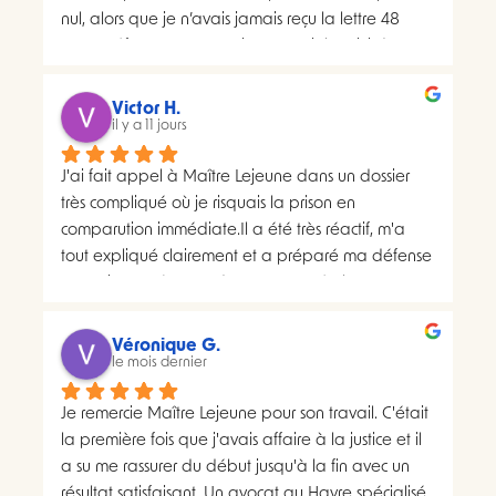
nul, alors que je n’avais jamais reçu la lettre 48 
SI.La préfecture m’a ensuite transmis le suivi du 
courrier concerné. Celui-ci faisait apparaître deux 
distributions à deux dates différentes, ce qui me 
Victor H.
semblait présenter une anomalie nécessitant une 
il y a 11 jours
analyse juridique.Après avoir consulté les 
J'ai fait appel à Maître Lejeune dans un dossier 
nombreux avis positifs concernant Maître Lejeune, 
très compliqué où je risquais la prison en 
je lui ai envoyé par courriel l’intégralité de mon 
comparution immédiate.Il a été très réactif, m'a 
dossier. Je lui ai également demandé, à plusieurs 
tout expliqué clairement et a préparé ma défense 
reprises, de m’indiquer clairement le montant de 
en vraiment très peu de temps. Le résultat a 
ses honoraires afin de savoir si une éventuelle 
largement dépassé ce que j'espérais.Un avocat 
procédure correspondait à mon budget.Il m’a 
sérieux, humain et très investi. Merci encore pour 
proposé un rendez-vous de 30 minutes facturé 
Véronique G.
tout, je le recommande sans hésiter.
le mois dernier
200 euros. Pourtant, il disposait déjà de toutes les 
pièces de mon dossier et semblait considérer que 
Je remercie Maître Lejeune pour son travail. C'était 
les chances de succès d’un recours étaient très 
la première fois que j'avais affaire à la justice et il 
faibles. Lorsque je lui ai demandé si le prix de 
a su me rassurer du début jusqu'à la fin avec un 
cette consultation serait ensuite déduit d’un 
résultat satisfaisant. Un avocat au Havre spécialisé 