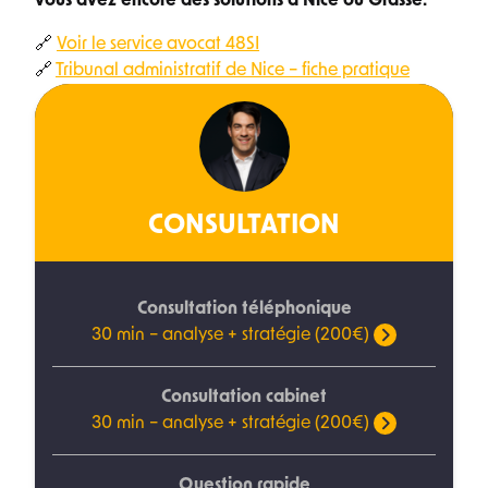
vous avez encore des solutions à Nice ou Grasse.
🔗
Voir le service avocat 48SI
🔗
Tribunal administratif de Nice – fiche pratique
CONSULTATION
Consultation téléphonique
30 min – analyse + stratégie (200€)
Consultation cabinet
30 min – analyse + stratégie (200€)
Question rapide