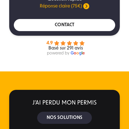
Réponse claire (75€)
CONTACT
4.9
Basé sur 291 avis
powered by
G
o
o
g
l
e
J’AI PERDU MON PERMIS
NOS SOLUTIONS