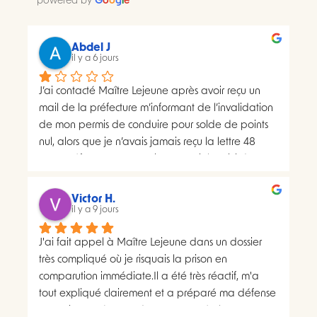
powered by
G
o
o
g
l
e
Abdel J
il y a 6 jours
J’ai contacté Maître Lejeune après avoir reçu un 
mail de la préfecture m’informant de l’invalidation 
de mon permis de conduire pour solde de points 
nul, alors que je n’avais jamais reçu la lettre 48 
SI.La préfecture m’a ensuite transmis le suivi du 
courrier concerné. Celui-ci faisait apparaître deux 
distributions à deux dates différentes, ce qui me 
Victor H.
semblait présenter une anomalie nécessitant une 
il y a 9 jours
analyse juridique.Après avoir consulté les 
J'ai fait appel à Maître Lejeune dans un dossier 
nombreux avis positifs concernant Maître Lejeune, 
très compliqué où je risquais la prison en 
je lui ai envoyé par courriel l’intégralité de mon 
comparution immédiate.Il a été très réactif, m'a 
dossier. Je lui ai également demandé, à plusieurs 
tout expliqué clairement et a préparé ma défense 
reprises, de m’indiquer clairement le montant de 
en vraiment très peu de temps. Le résultat a 
ses honoraires afin de savoir si une éventuelle 