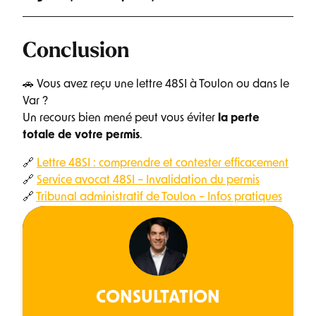
Conclusion
🚗 Vous avez reçu une lettre 48SI à Toulon ou dans le
Var ?
Un recours bien mené peut vous éviter
la perte
totale de votre permis
.
🔗
Lettre 48SI : comprendre et contester efficacement
🔗
Service avocat 48SI – Invalidation du permis
🔗
Tribunal administratif de Toulon – Infos pratiques
CONSULTATION