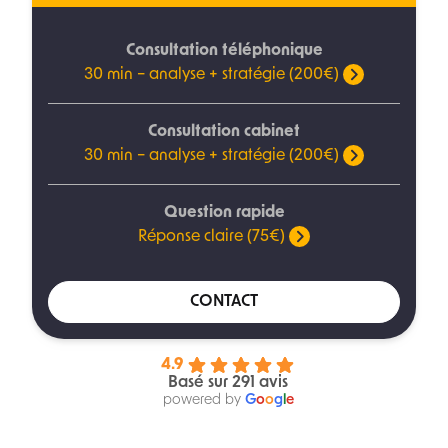
Consultation téléphonique
30 min – analyse + stratégie (200€)
Consultation cabinet
30 min – analyse + stratégie (200€)
Question rapide
Réponse claire (75€)
CONTACT
4.9
Basé sur 291 avis
powered by
G
o
o
g
l
e