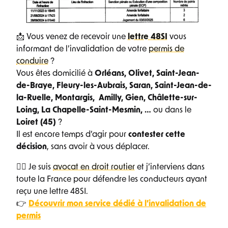
📩 Vous venez de recevoir une
lettre 48SI
vous
informant de l’invalidation de votre
permis de
conduire
?
Vous êtes domicilié à
Orléans,
Olivet, Saint-Jean-
de-Braye, Fleury-les-Aubrais, Saran, Saint-Jean-de-
la-Ruelle, Montargis, Amilly, Gien, Châlette-sur-
Loing, La Chapelle-Saint-Mesmin, …
ou dans le
Loiret (45)
?
Il est encore temps d’agir pour
contester cette
décision
, sans avoir à vous déplacer.
👨‍⚖️ Je suis
avocat en droit routier
et j’interviens dans
toute la France pour défendre les conducteurs ayant
reçu une lettre 48SI.
👉
Découvrir mon service dédié à l’invalidation de
permis