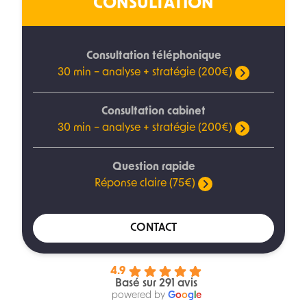
CONSULTATION
Consultation téléphonique
30 min – analyse + stratégie (200€)
Consultation cabinet
30 min – analyse + stratégie (200€)
Question rapide
Réponse claire (75€)
CONTACT
4.9
Basé sur 291 avis
powered by
G
o
o
g
l
e