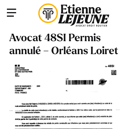
Fermer
Menu
le
Menu
Avocat 48SI Permis
annulé – Orléans Loiret