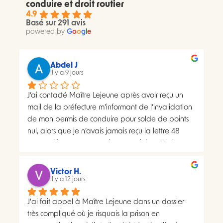
conduire et droit routier
4.9
Basé sur 291 avis
powered by
G
o
o
g
l
e
Abdel J
il y a 9 jours
J’ai contacté Maître Lejeune après avoir reçu un 
mail de la préfecture m’informant de l’invalidation 
de mon permis de conduire pour solde de points 
nul, alors que je n’avais jamais reçu la lettre 48 
SI.La préfecture m’a ensuite transmis le suivi du 
courrier concerné. Celui-ci faisait apparaître deux 
distributions à deux dates différentes, ce qui me 
Victor H.
semblait présenter une anomalie nécessitant une 
il y a 12 jours
analyse juridique.Après avoir consulté les 
J'ai fait appel à Maître Lejeune dans un dossier 
nombreux avis positifs concernant Maître Lejeune, 
très compliqué où je risquais la prison en 
je lui ai envoyé par courriel l’intégralité de mon 