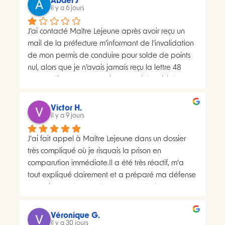
Abdel J
il y a 6 jours
J’ai contacté Maître Lejeune après avoir reçu un 
mail de la préfecture m’informant de l’invalidation 
de mon permis de conduire pour solde de points 
nul, alors que je n’avais jamais reçu la lettre 48 
SI.La préfecture m’a ensuite transmis le suivi du 
courrier concerné. Celui-ci faisait apparaître deux 
distributions à deux dates différentes, ce qui me 
Victor H.
semblait présenter une anomalie nécessitant une 
il y a 9 jours
analyse juridique.Après avoir consulté les 
J'ai fait appel à Maître Lejeune dans un dossier 
nombreux avis positifs concernant Maître Lejeune, 
très compliqué où je risquais la prison en 
je lui ai envoyé par courriel l’intégralité de mon 
comparution immédiate.Il a été très réactif, m'a 
dossier. Je lui ai également demandé, à plusieurs 
tout expliqué clairement et a préparé ma défense 
reprises, de m’indiquer clairement le montant de 
en vraiment très peu de temps. Le résultat a 
ses honoraires afin de savoir si une éventuelle 
largement dépassé ce que j'espérais.Un avocat 
procédure correspondait à mon budget.Il m’a 
sérieux, humain et très investi. Merci encore pour 
proposé un rendez-vous de 30 minutes facturé 
Véronique G.
tout, je le recommande sans hésiter.
il y a 30 jours
200 euros. Pourtant, il disposait déjà de toutes les 