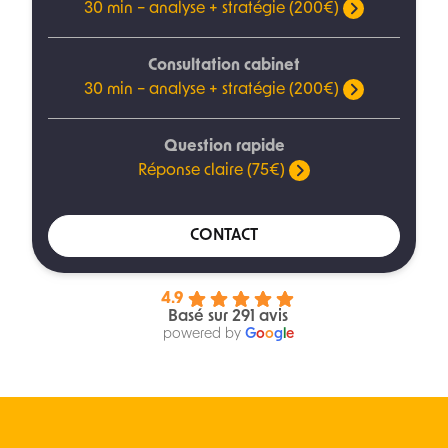
30 min – analyse + stratégie (200€)
Consultation cabinet
30 min – analyse + stratégie (200€)
Question rapide
Réponse claire (75€)
CONTACT
4.9
Basé sur 291 avis
powered by
G
o
o
g
l
e