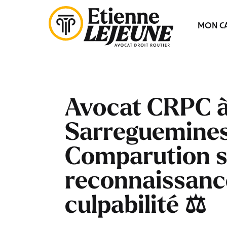
Fermer
MON CA
le
Menu
Avocat CRPC 
Sarreguemines
Comparution s
reconnaissance
culpabilité ⚖️