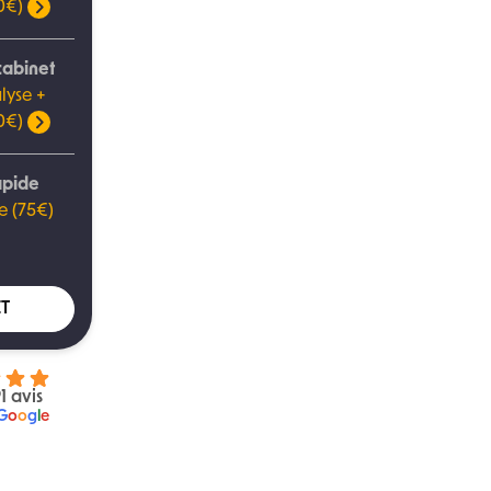
00€)
cabinet
lyse +
00€)
apide
e (75€)
T
1 avis
G
o
o
g
l
e