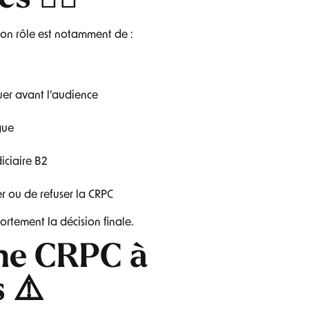
mon rôle est notamment de :
tuer avant l’audience
gue
iciaire B2
er ou de refuser la CRPC
fortement la décision finale.
une CRPC à
 ⚠️