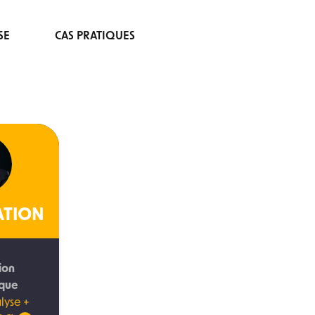
SE
CAS PRATIQUES
ATION
ion
ique
lyse +