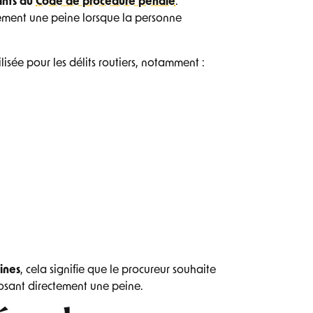
vants du
Code de procédure pénale
.
ement une peine lorsque la personne
ilisée pour les délits routiers, notamment :
ines
, cela signifie que le procureur souhaite
osant directement une peine.