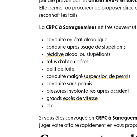
pénale prévue par les
articles 495-7 et sui
Elle permet au procureur de proposer direct
reconnaît les faits.
La
CRPC à Sarreguemines
est très souvent ut
conduite en état alcoolique
conduite après
usage de stupéfiants
récidive
alcool ou stupéfiants
refus d’obtempérer
délit de fuite
conduite malgré
suspension de permis
conduite sans permis
blessures involontaires
après accident
grands
excès de vitesse
etc.
Si vous êtes convoqué en
CRPC à Sarreguem
juger votre affaire rapidement en vous prop