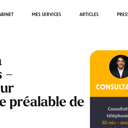
BINET
MES SERVICES
ARTICLES
PRES
à
 –
ur
CONSULT
 préalable de
Consultat
téléphon
30 min – ana