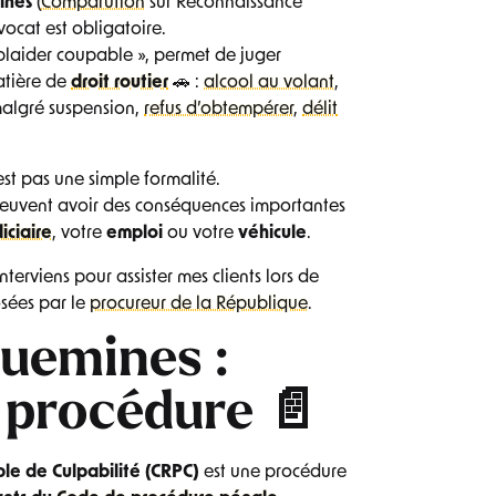
ines
(
Comparution
sur Reconnaissance
vocat est obligatoire.
plaider coupable », permet de juger
atière de
droit routier
🚗 :
alcool au volant
,
malgré suspension,
refus d’obtempérer
,
délit
est pas une simple formalité.
 peuvent avoir des conséquences importantes
diciaire
, votre
emploi
ou votre
véhicule
.
’interviens pour assister mes clients lors de
osées par le
procureur de la République
.
uemines :
 procédure 📄
le de Culpabilité (CRPC)
est une procédure