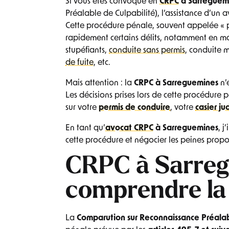
Si vous êtes convoqué en
CRPC
à
Sarreguem
Préalable de Culpabilité), l’assistance d’un a
Cette procédure pénale, souvent appelée « 
rapidement certains délits, notamment en m
stupéfiants,
conduite sans permis
, conduite 
de fuite
, etc.
Mais attention : la
CRPC à Sarreguemines
n’
Les décisions prises lors de cette procédure
sur votre
permis de conduire
, votre
casier ju
En tant qu’
avocat CRPC
à Sarreguemines
, j
cette procédure et négocier les peines prop
CRPC à Sarreg
comprendre la
La
Comparution sur Reconnaissance Préalab