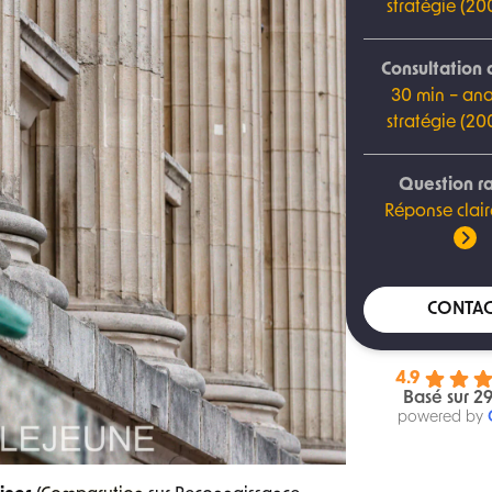
stratégie (2
Consultation 
30 min – ana
stratégie (2
Question r
Réponse clair
CONTAC
4.9
Basé sur 29
powered by