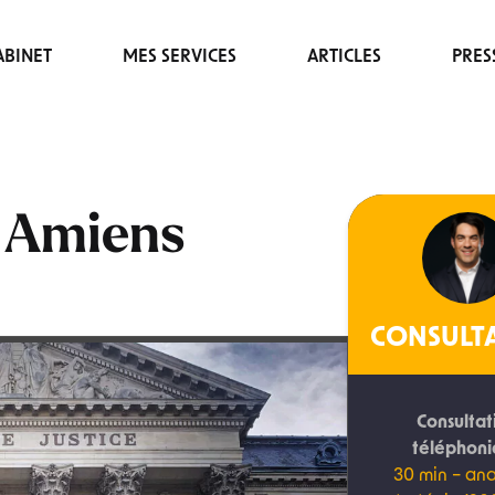
BINET
MES SERVICES
ARTICLES
PRES
 Amiens
CONSULT
Consultat
téléphon
30 min – ana