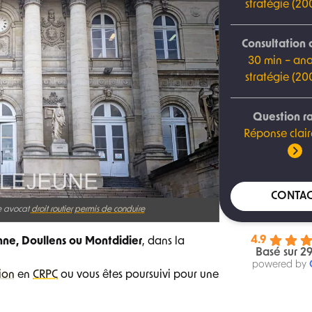
stratégie (2
Consultation 
30 min – ana
stratégie (2
Question r
Réponse clair
CONTAC
e avocat
droit routier
permis de conduire
4.9
nne, Doullens ou Montdidier
, dans la
Basé sur 29
powered by
ion
en
CRPC
ou vous êtes poursuivi pour une