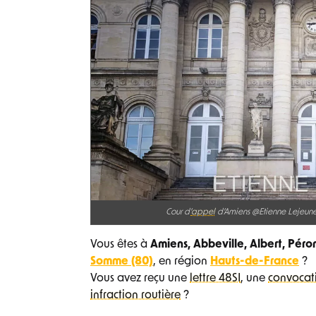
Cour d’
appel
d’Amiens @Etienne Lejeun
Vous êtes à
Amiens, Abbeville, Albert, Péro
Somme (80)
, en région
Hauts-de-France
?
Vous avez reçu une
lettre 48SI
, une
convocat
infraction routière
?