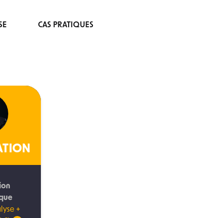
SE
CAS PRATIQUES
ATION
ion
ique
lyse +