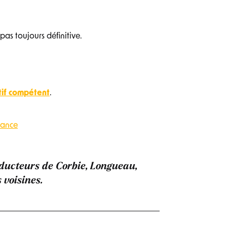
pas toujours définitive.
atif compétent
.
rance
nducteurs de
Corbie, Longueau,
voisines.