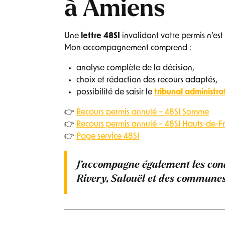
à Amiens
Une
lettre 48SI
invalidant votre permis n’est 
Mon accompagnement comprend :
analyse complète de la décision,
choix et rédaction des recours adaptés,
possibilité de saisir le
tribunal administr
👉
Recours permis annulé – 48SI Somme
👉
Recours permis annulé – 48SI Hauts-de-F
👉
Page service 48SI
J’accompagne également les co
Rivery, Salouël
et des communes 