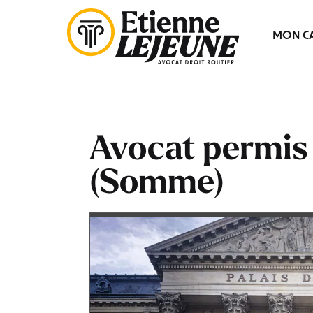
Fermer
MON CA
le
Menu
Avocat permis
(Somme)