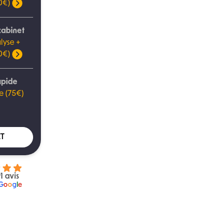
00€)
cabinet
lyse +
00€)
apide
e (75€)
T
1 avis
G
o
o
g
l
e