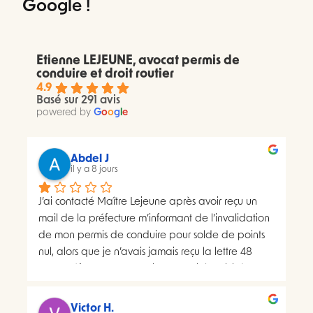
Google !
Etienne LEJEUNE, avocat permis de
conduire et droit routier
4.9
Basé sur 291 avis
powered by
G
o
o
g
l
e
Abdel J
il y a 8 jours
J’ai contacté Maître Lejeune après avoir reçu un 
mail de la préfecture m’informant de l’invalidation 
de mon permis de conduire pour solde de points 
nul, alors que je n’avais jamais reçu la lettre 48 
SI.La préfecture m’a ensuite transmis le suivi du 
courrier concerné. Celui-ci faisait apparaître deux 
distributions à deux dates différentes, ce qui me 
Victor H.