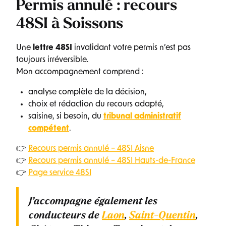
Permis annulé : recours
48SI à Soissons
Une
lettre 48SI
invalidant votre permis n’est pas
toujours irréversible.
Mon accompagnement comprend :
analyse complète de la décision,
choix et rédaction du recours adapté,
saisine, si besoin, du
tribunal administratif
compétent
.
👉
Recours permis annulé – 48SI Aisne
👉
Recours permis annulé – 48SI Hauts-de-France
👉
Page service 48SI
J’accompagne également les
conducteurs de
Laon
,
Saint-Quentin
,