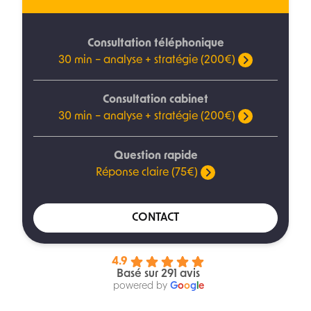
Consultation téléphonique
30 min – analyse + stratégie (200€)
Consultation cabinet
30 min – analyse + stratégie (200€)
Question rapide
Réponse claire (75€)
CONTACT
4.9
Basé sur 291 avis
powered by
G
o
o
g
l
e