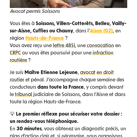
Avocat permis Soissons
Vous êtes à
Soissons, Villers-Cotterêts, Belleu, Vailly-
sur-Aisne, Cuffies ou Chauny
, dans l’
Aisne (02)
, en
région
Hauts-de-France
?
Vous avez reçu une
lettre 48SI
, une
convocation
en
CRPC
ou vous êtes poursuivi pour une
infraction
routière
?
Je suis
Maître Etienne Lejeune
,
avocat en droit
routier
et pénal. J’accompagne chaque semaine des
conducteurs
dans toute la France
, y compris devant
le
tribunal
judiciaire de Soissons, dans l’Aisne et dans
toute la région Hauts-de-France.
💡
Le premier réflexe pour sécuriser votre dossier :
un rendez-vous téléphonique.
En
30 minutes
, vous obtenez un diagnostic précis, un
plan d’action clair et, si nécessaire, nous organisons