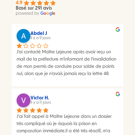
4.9
Basé sur 291 avis
powered by
G
o
o
g
l
e
Abdel J
il y a 9 jours
J’ai contacté Maître Lejeune après avoir reçu un 
mail de la préfecture m’informant de l’invalidation 
de mon permis de conduire pour solde de points 
nul, alors que je n’avais jamais reçu la lettre 48 
SI.La préfecture m’a ensuite transmis le suivi du 
courrier concerné. Celui-ci faisait apparaître deux 
distributions à deux dates différentes, ce qui me 
Victor H.
semblait présenter une anomalie nécessitant une 
il y a 11 jours
analyse juridique.Après avoir consulté les 
J'ai fait appel à Maître Lejeune dans un dossier 
nombreux avis positifs concernant Maître Lejeune, 
très compliqué où je risquais la prison en 
je lui ai envoyé par courriel l’intégralité de mon 
comparution immédiate.Il a été très réactif, m'a 
dossier. Je lui ai également demandé, à plusieurs 