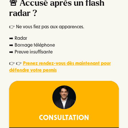
🚨 Accusé après un flash
radar ?
👉 Ne vous fiez pas aux apparences.
➡️ Radar
➡️ Bornage téléphone
➡️ Preuve insuffisante
👉 👉
Prenez rendez-vous dès maintenant pour
défendre votre permis
CONSULTATION