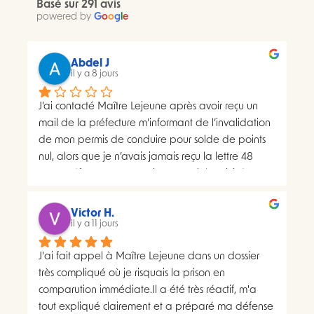
Basé sur 291 avis
powered by
G
o
o
g
l
e
Abdel J
il y a 8 jours
J’ai contacté Maître Lejeune après avoir reçu un 
mail de la préfecture m’informant de l’invalidation 
de mon permis de conduire pour solde de points 
nul, alors que je n’avais jamais reçu la lettre 48 
SI.La préfecture m’a ensuite transmis le suivi du 
courrier concerné. Celui-ci faisait apparaître deux 
distributions à deux dates différentes, ce qui me 
Victor H.
semblait présenter une anomalie nécessitant une 
il y a 11 jours
analyse juridique.Après avoir consulté les 
J'ai fait appel à Maître Lejeune dans un dossier 
nombreux avis positifs concernant Maître Lejeune, 
très compliqué où je risquais la prison en 
je lui ai envoyé par courriel l’intégralité de mon 
comparution immédiate.Il a été très réactif, m'a 
dossier. Je lui ai également demandé, à plusieurs 
tout expliqué clairement et a préparé ma défense 
reprises, de m’indiquer clairement le montant de 