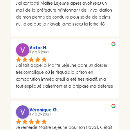
J’ai contacté Maître Lejeune après avoir reçu un 
mail de la préfecture m’informant de l’invalidation 
de mon permis de conduire pour solde de points 
nul, alors que je n’avais jamais reçu la lettre 48 
SI.La préfecture m’a ensuite transmis le suivi du 
courrier concerné. Celui-ci faisait apparaître deux 
distributions à deux dates différentes, ce qui me 
Victor H.
semblait présenter une anomalie nécessitant une 
il y a 9 jours
analyse juridique.Après avoir consulté les 
J'ai fait appel à Maître Lejeune dans un dossier 
nombreux avis positifs concernant Maître Lejeune, 
très compliqué où je risquais la prison en 
je lui ai envoyé par courriel l’intégralité de mon 
comparution immédiate.Il a été très réactif, m'a 
dossier. Je lui ai également demandé, à plusieurs 
tout expliqué clairement et a préparé ma défense 
reprises, de m’indiquer clairement le montant de 
en vraiment très peu de temps. Le résultat a 
ses honoraires afin de savoir si une éventuelle 
largement dépassé ce que j'espérais.Un avocat 
procédure correspondait à mon budget.Il m’a 
sérieux, humain et très investi. Merci encore pour 
proposé un rendez-vous de 30 minutes facturé 
Véronique G.
tout, je le recommande sans hésiter.
il y a 29 jours
200 euros. Pourtant, il disposait déjà de toutes les 
pièces de mon dossier et semblait considérer que 
Je remercie Maître Lejeune pour son travail. C'était 
les chances de succès d’un recours étaient très 