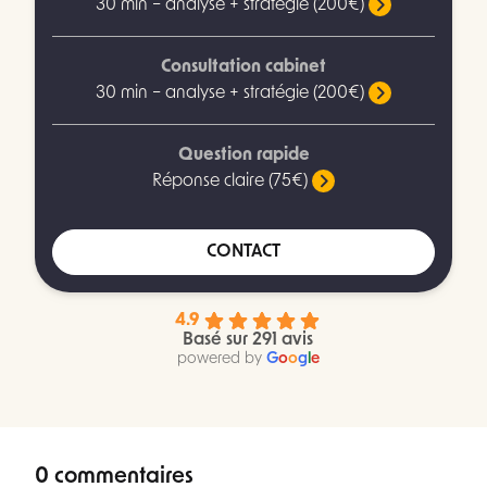
30 min – analyse + stratégie (200€)
Consultation cabinet
30 min – analyse + stratégie (200€)
Question rapide
Réponse claire (75€)
CONTACT
4.9
Basé sur 291 avis
powered by
G
o
o
g
l
e
0 commentaires