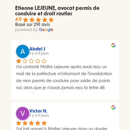
Etienne LEJEUNE, avocat permis de
conduire et droit routier
4.9
Basé sur 291 avis
powered by
G
o
o
g
l
e
Abdel J
il y a 9 jours
J’ai contacté Maître Lejeune après avoir reçu un 
mail de la préfecture m’informant de l’invalidation 
de mon permis de conduire pour solde de points 
nul, alors que je n’avais jamais reçu la lettre 48 
SI.La préfecture m’a ensuite transmis le suivi du 
courrier concerné. Celui-ci faisait apparaître deux 
distributions à deux dates différentes, ce qui me 
Victor H.
semblait présenter une anomalie nécessitant une 
il y a 11 jours
analyse juridique.Après avoir consulté les 
J'ai fait appel à Maître Lejeune dans un dossier 
nombreux avis positifs concernant Maître Lejeune, 