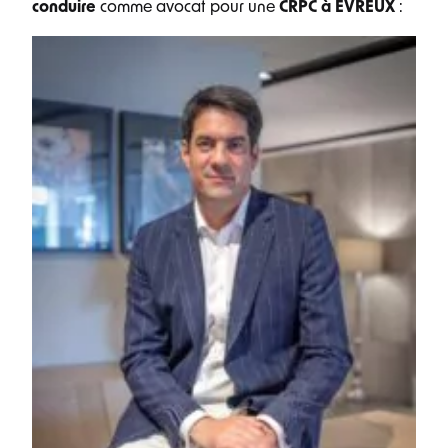
conduire
comme avocat pour une
CRPC à EVREUX
: