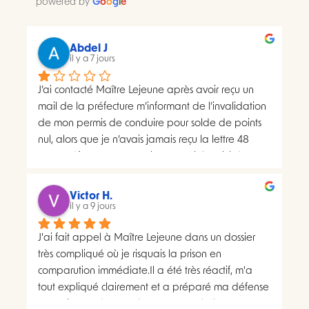
powered by
G
o
o
g
l
e
Abdel J
il y a 7 jours
J’ai contacté Maître Lejeune après avoir reçu un 
mail de la préfecture m’informant de l’invalidation 
de mon permis de conduire pour solde de points 
nul, alors que je n’avais jamais reçu la lettre 48 
SI.La préfecture m’a ensuite transmis le suivi du 
courrier concerné. Celui-ci faisait apparaître deux 
distributions à deux dates différentes, ce qui me 
Victor H.
semblait présenter une anomalie nécessitant une 
il y a 9 jours
analyse juridique.Après avoir consulté les 
J'ai fait appel à Maître Lejeune dans un dossier 
nombreux avis positifs concernant Maître Lejeune, 
très compliqué où je risquais la prison en 
je lui ai envoyé par courriel l’intégralité de mon 
comparution immédiate.Il a été très réactif, m'a 
dossier. Je lui ai également demandé, à plusieurs 
tout expliqué clairement et a préparé ma défense 
reprises, de m’indiquer clairement le montant de 
en vraiment très peu de temps. Le résultat a 
ses honoraires afin de savoir si une éventuelle 