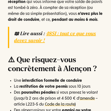
réception
qui vous informe que votre solde de points
est tombé à zéro. À compter de sa réception (ou
même de sa simple présentation), vous
n’avez plus le
droit de conduire
, et ce,
pendant au moins 6 mois
.
📖
Lire aussi :
48SI : tout ce que vous
devez savoir !
⚠️ Que risquez-vous
concrètement à Alençon ?
Une
interdiction formelle de conduire
La
restitution de votre permis
sous 10 jours
Des
poursuites pénales
si vous prenez le volant
(jusqu’à 2 ans de prison et 4 500 € d’
amende
–
article L223-5 du
Code de la route
)
Des répercussions sur votre
emploi ou votre