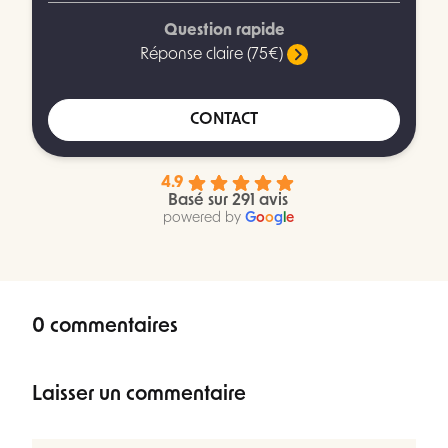
Question rapide
Réponse claire (75€)
CONTACT
4.9
Basé sur 291 avis
powered by
G
o
o
g
l
e
0 commentaires
Laisser un commentaire