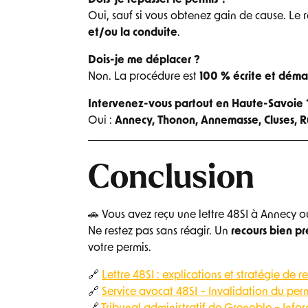
Dois-je repasser le permis ?
Oui, sauf si vous obtenez gain de cause. Le 
et/ou la conduite
.
Dois-je me déplacer ?
Non. La procédure est
100 % écrite et déma
Intervenez-vous partout en Haute-Savoie 
Oui :
Annecy, Thonon, Annemasse, Cluses, Ru
Conclusion
🚗 Vous avez reçu une lettre 48SI à Annecy 
Ne restez pas sans réagir. Un
recours bien p
votre permis.
🔗
Lettre 48SI : explications et stratégie de r
🔗
Service avocat 48SI – Invalidation du per