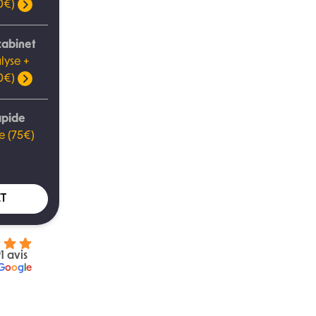
00€)
cabinet
lyse +
00€)
apide
e (75€)
T
1 avis
G
o
o
g
l
e