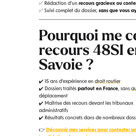
✅ Rédaction d’un
recours gracieux ou cont
✅ Suivi complet du dossier,
sans que vous a
Pourquoi me co
recours 48SI 
Savoie ?
✔️ 15 ans d’expérience en
droit routier
✔️ Dossiers traités
partout en France
, sans
a
déplacement
✔️ Maîtrise des recours devant les tribunaux
administratifs
✔️ Résultats concrets dans de nombreux dossi
👉
Découvrir mes services pour contester u