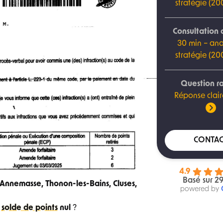
stratégie (2
Consultation 
30 min – ana
stratégie (2
Question r
Réponse clair
CONTAC
4.9
Basé sur 29
Annemasse, Thonon-les-Bains, Cluses,
powered by
r
solde de points
nul
?