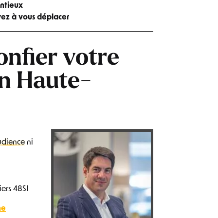
entieux
yez à vous déplacer
nfier votre
en Haute-
udience
ni
ers 48SI
ne