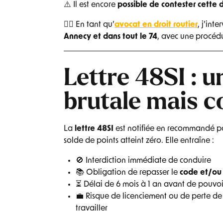
⚠️ Il est encore
possible de contester cette 
👨‍⚖️ En tant qu’
avocat en droit routier
, j’inte
Annecy et dans tout le 74
, avec une procéd
Lettre 48SI : u
brutale mais c
La
lettre 48SI
est notifiée en recommandé par
solde de points atteint zéro. Elle entraîne :
🚫 Interdiction immédiate de conduire
📚 Obligation de repasser le
code et/ou 
⏳ Délai de 6 mois à 1 an avant de pouvoir
💼 Risque de licenciement ou de perte de m
travailler