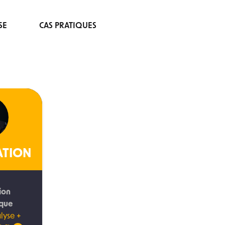
SE
CAS PRATIQUES
ATION
ion
ique
lyse +