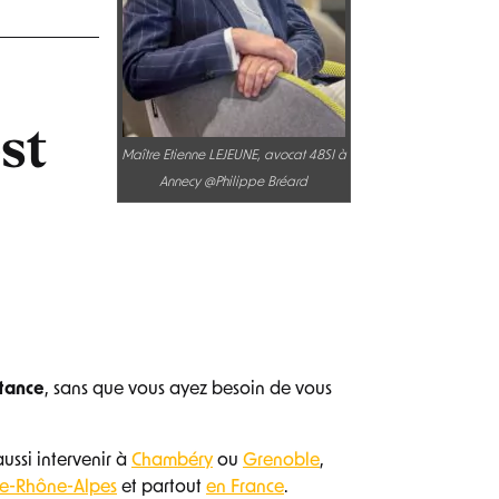
st
Maître Etienne LEJEUNE, avocat 48SI à
Annecy @Philippe Bréard
stance
, sans que vous ayez besoin de vous
ussi intervenir à
Chambéry
ou
Grenoble
,
ne-Rhône-Alpes
et partout
en France
.