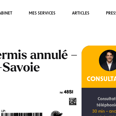
BINET
MES SERVICES
ARTICLES
PRES
ermis annulé –
-Savoie
CONSULT
Consultat
téléphon
30 min – ana