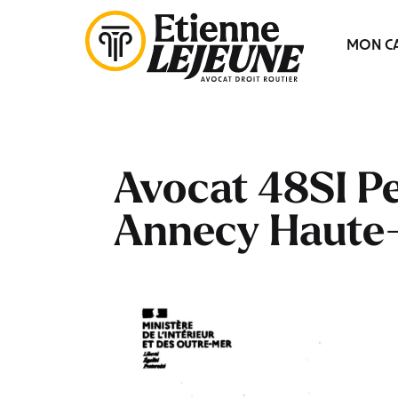
Fermer
MON CA
le
Menu
Avocat 48SI P
Annecy Haute