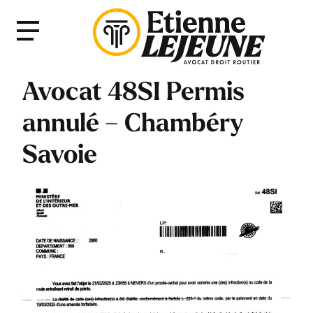
Fermer
Menu
le
Menu
Avocat 48SI Permis
annulé – Chambéry
Savoie