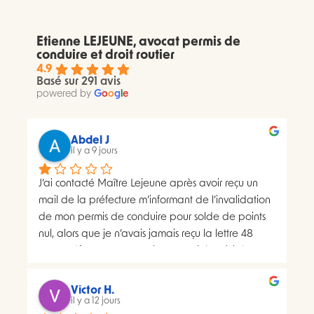
Etienne LEJEUNE, avocat permis de
conduire et droit routier
4.9
Basé sur 291 avis
powered by
G
o
o
g
l
e
Abdel J
il y a 9 jours
J’ai contacté Maître Lejeune après avoir reçu un 
mail de la préfecture m’informant de l’invalidation 
de mon permis de conduire pour solde de points 
nul, alors que je n’avais jamais reçu la lettre 48 
SI.La préfecture m’a ensuite transmis le suivi du 
courrier concerné. Celui-ci faisait apparaître deux 
distributions à deux dates différentes, ce qui me 
Victor H.
semblait présenter une anomalie nécessitant une 
il y a 12 jours